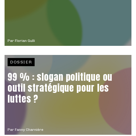
Par
Florian Gulli
DOSSIER
99 % : slogan politique ou
outil stratégique pour les
luttes ?
Par
Fanny Charnière