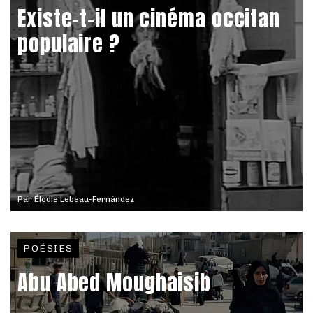
Existe-t-il un cinéma occitan
populaire ?
Par
Élodie Lebeau-Fernández
POÉSIES
Abu Abed Moughaisib