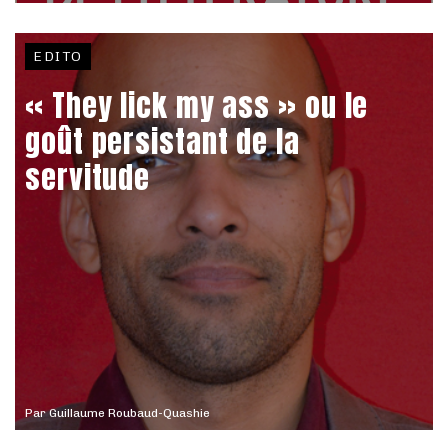
EDITO
« They lick my ass » ou le
goût persistant de la
servitude
Par
Guillaume Roubaud-Quashie