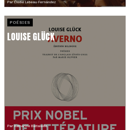
Par
Élodie Lebeau-Fernández
POÉSIES
LOUISE GLÜCK
Par
Katherine Battaleilie