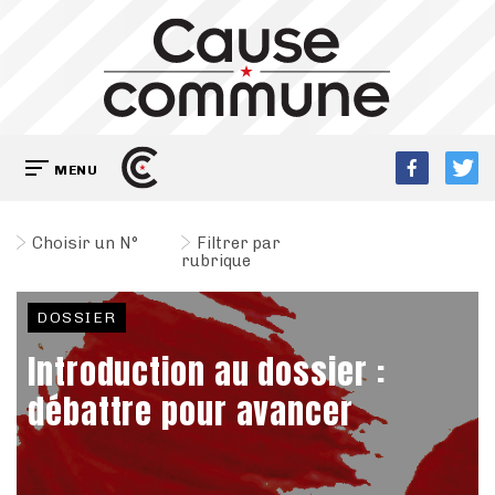
MENU
Choisir un N°
Filtrer par
rubrique
DOSSIER
Introduction au dossier :
débattre pour avancer