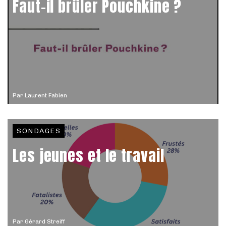
Faut-il brûler Pouchkine ?
Par
Laurent Fabien
SONDAGES
Les jeunes et le travail
Par
Gérard Streiff