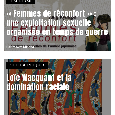
FÉMINISME
« Femmes de réconfort » :
une exploitation sexuelle
organisée en temps de guerre
Par
Maëva Durand
PHILOSOPHIQUES
Loïc Wacquant et la
domination raciale