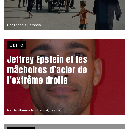
Par
Francis Combes
EDITO
Jeffrey Epstein et les
mâchoires d’acier de
l’extrême droite
Par
Guillaume Roubaud-Quashie