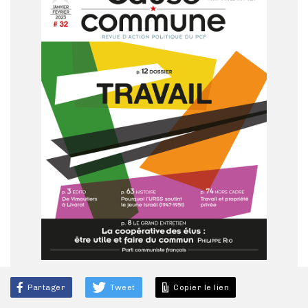
Partager
Tweet
Copier le lien
N°32