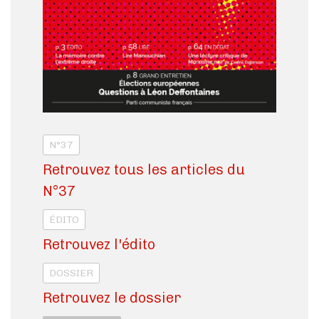
N°37
Retrouvez tous les articles du
N°37
ÉDITO
Retrouvez l'édito
DOSSIER
Retrouvez le dossier