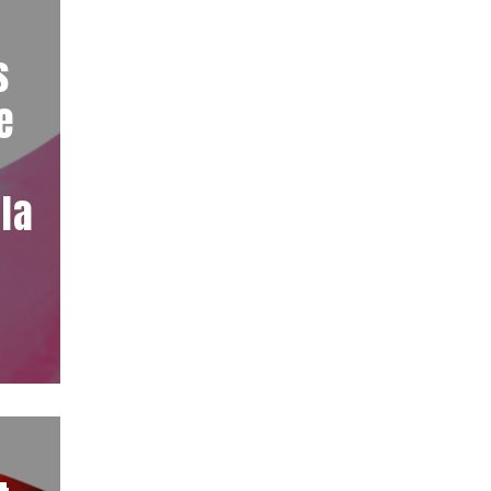
s
e
 la