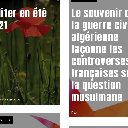
enne
liter en été
Le souvenir 
21
la guerre civ
algérienne
façonne les
controverse
françaises s
la question
musulmane
phine Miquel
Par
SIER