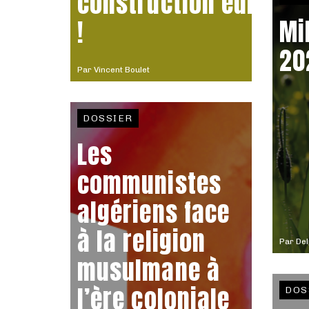
construction europé
Mi
!
20
Par
Vincent Boulet
DOSSIER
Les
communistes
algériens face
à la religion
Par
Del
musulmane à
l’ère coloniale
DOS