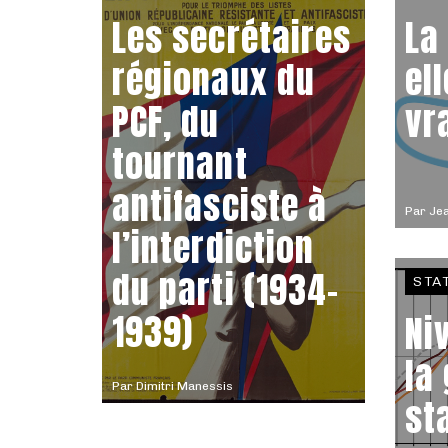
Les secrétaires
La
régionaux du
el
PCF, du
vr
tournant
antifasciste à
Par
Jea
l’interdiction
du parti (1934-
STA
1939)
Ni
la
Par
Dimitri Manessis
st