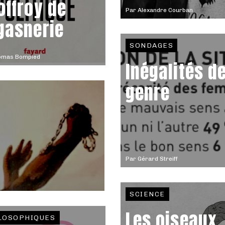
offroy de
Par
Alexandre Courban
gasnerie
SONDAGES
omas Bompied
Inégalités d
genre
Par
Gérard Streiff
SCIENCE
Les oiseaux
LOSOPHIQUES