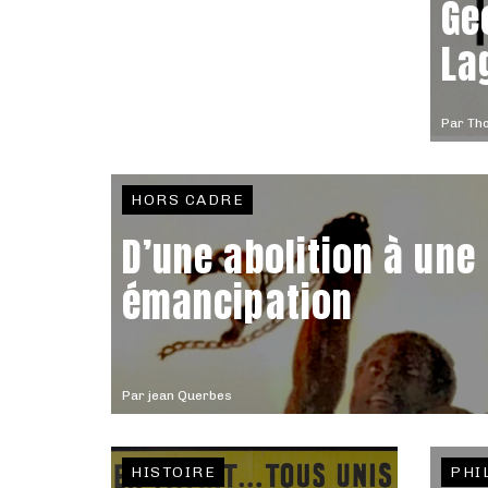
Ge
La
Par
Th
HORS CADRE
D’une abolition à une
émancipation
Par
jean Querbes
HISTOIRE
PHI