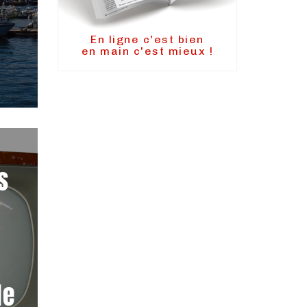
En ligne c'est bien
en main c'est mieux !
s
n
de