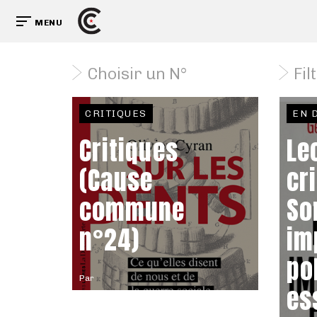
MENU
Choisir un N°
Fil
CRITIQUES
EN 
Critiques
Le
(Cause
cr
commune
So
n°24)
im
po
Par
es