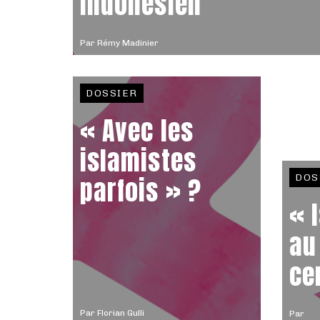
indonésien
Par
Rémy Madinier
DOSSIER
« Avec les
islamistes
parfois » ?
DOS
« 
au
ce
Par
Florian Gulli
Par