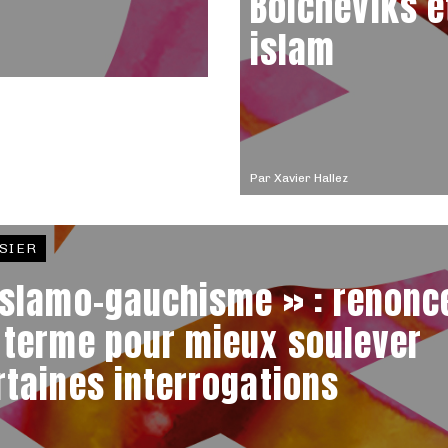
Bolcheviks e
islam
Par
Xavier Hallez
SIER
Islamo-gauchisme » : renonc
 terme pour mieux soulever
rtaines interrogations