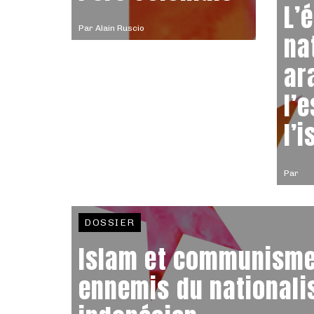
L’
Par
Alain Ruscio
na
ar
l’
l’
Par
DOSSIER
Islam et communisme,
ennemis du national