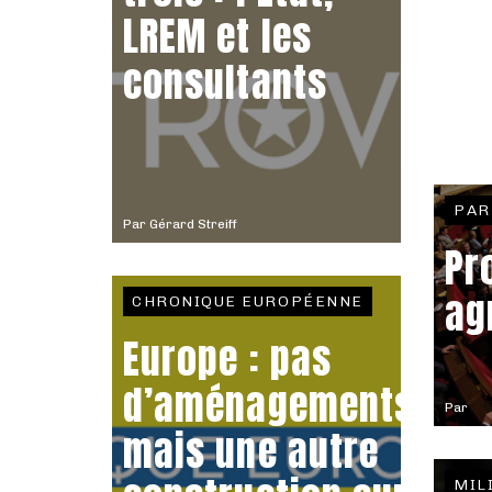
LREM et les
consultants
PAR
Par
Gérard Streiff
Pr
ag
CHRONIQUE EUROPÉENNE
Europe : pas
d’aménagements,
Par
mais une autre
MIL