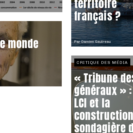
territoire
français ?
 le monde
Par
Damien Gautreau
CRITIQUE DES MÉDIA
« Tribune de
généraux » :
LCI et la
constructio
sondagière 