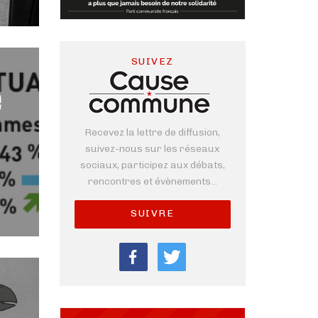
SUIVEZ
e
Recevez la lettre de diffusion,
suivez-nous sur les réseaux
sociaux, participez aux débats,
rencontres et évènements...
SUIVRE