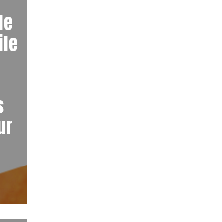
de
ile
s
ur