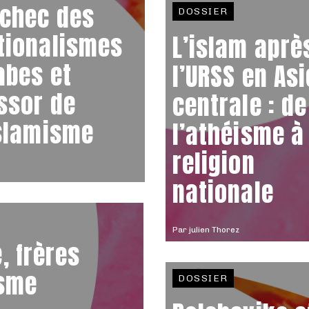
échec des
DOSSIER
tionalismes
L’islam aprè
abes et
l’URSS en Asi
essor de
centrale : de
islamisme
l’athéisme à
religion
nationale
Par
julien Thorez
 frères
isme
DOSSIER