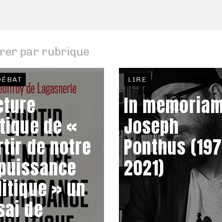
trer par rubrique
DÉBAT
LIRE
cture
In memoria
itique de «
Joseph
rtir de notre
Ponthus (197
puissance
2021)
litique » un
sai de