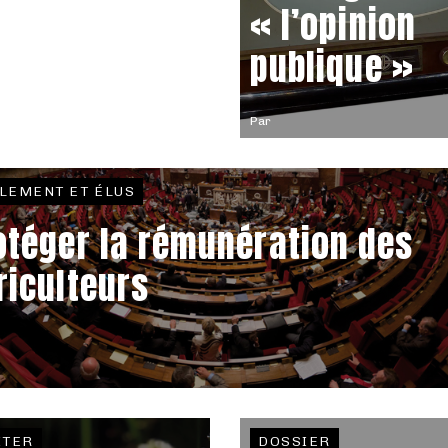
« l’opinion
publique »
Par
LEMENT ET ÉLUS
otéger la rémunération des
riculteurs
ITER
DOSSIER