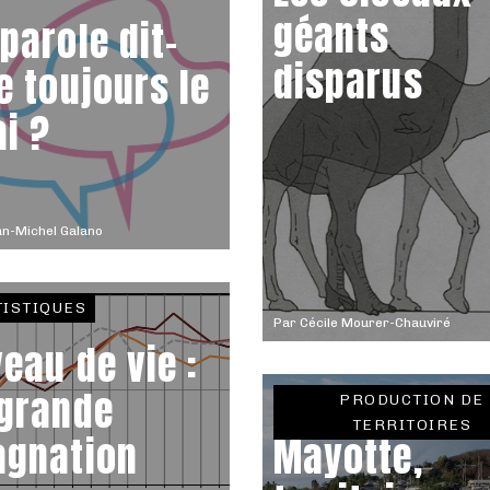
géants
 parole dit-
disparus
le toujours le
ai ?
n-Michel Galano
TISTIQUES
Par
Cécile Mourer-Chauviré
veau de vie :
 grande
PRODUCTION DE
TERRITOIRES
agnation
Mayotte,