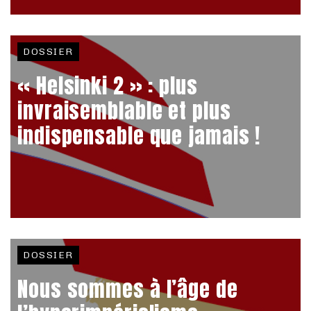
DOSSIER
« Helsinki 2 » : plus
invraisemblable et plus
indispensable que jamais !
DOSSIER
Nous sommes à l’âge de