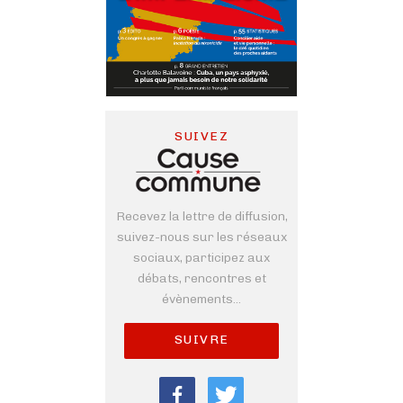
SUIVEZ
Recevez la lettre de diffusion,
suivez-nous sur les réseaux
sociaux, participez aux
débats, rencontres et
évènements...
SUIVRE