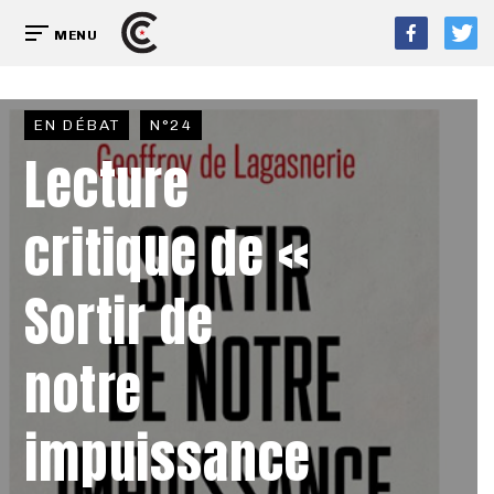
MENU
EN DÉBAT
N°24
Lecture
critique de «
Sortir de
notre
impuissance