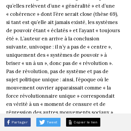
qu’elles relèvent d’une « généralité » et d’une
« cohérence » dont l’ère serait close (thèse 69),
si tant est qu’elle ait jamais existé, les systèmes
de pouvoir étant « éclatés » et l’ayant « toujours
été ». L’auteur en arrive à la conclusion
suivante, univoque : il n’y a pas de « centre »,
uniquement des « systèmes de pouvoir » à
briser « un à un », donc pas de « révolution ».
Pas de révolution, pas de système et pas de
sujet politique unique : ainsi, l’époque où le
mouvement ouvrier apparaissait comme « la
force révolutionnaire unique » correspondait
en vérité à un « moment de censure et de
répression des autres mouvements sociaux ».
« À ce stade de notre lecture critique, il nous
Partager
Tweet
Copier le lien