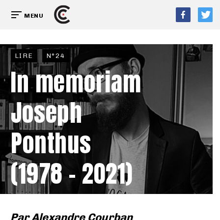
MENU
LIRE
N°24
In memoriam
Joseph
Ponthus
(1978 – 2021)
Par
Alexandre Courban