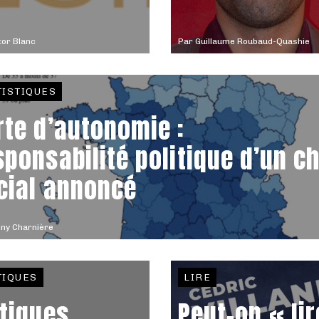
tor Blanc
Par
Guillaume Roubaud-Quashie
TISTIQUES
rte d’autonomie :
sponsabilité politique d’un c
cial annoncé
ny Charnière
TIQUES
LIRE
itiques
Peut-on « lir