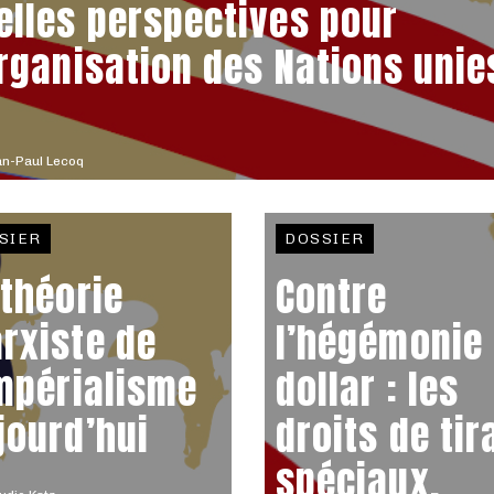
elles perspectives pour
Organisation des Nations unie
n-Paul Lecoq
SIER
DOSSIER
 théorie
Contre
rxiste de
l’hégémonie
impérialisme
dollar : les
jourd’hui
droits de tir
spéciaux,