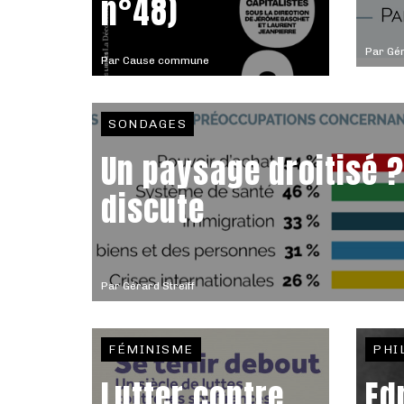
n°48)
Par
Gér
Par
Cause commune
SONDAGES
Un paysage droitisé ?
discute
Par
Gérard Streiff
FÉMINISME
PHI
Lutter contre
Ed