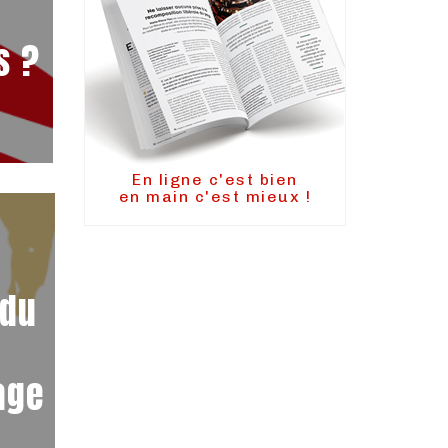
s ?
En ligne c'est bien
en main c'est mieux !
 du
age