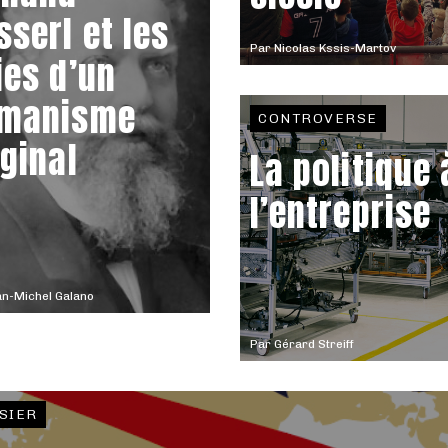
sserl et les
Par
Nicolas Kssis-Martov
ies d’un
manisme
CONTROVERSE
iginal
La politique 
l’entreprise
n-Michel Galano
Par
Gérard Streiff
SIER