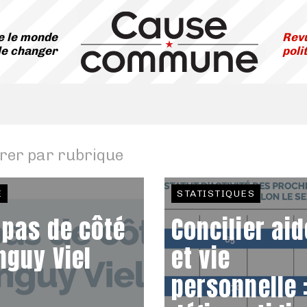
 le monde
Revu
le changer
poli
trer par rubrique
E
STATISTIQUES
 pas de côté
Concilier aid
nguy Viel
et vie
personnelle :