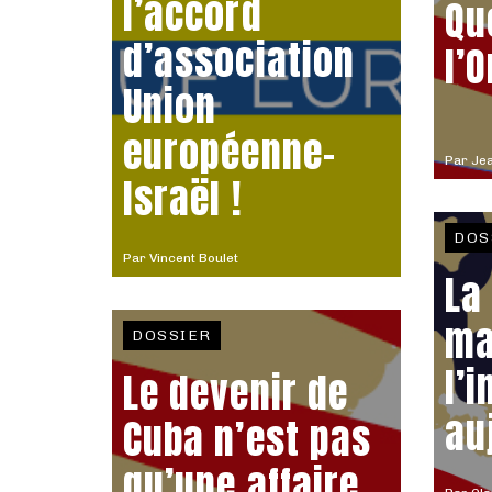
l’accord
Qu
d’association
l’
Union
européenne-
Par
Jea
Israël !
DOS
Par
Vincent Boulet
La
ma
DOSSIER
l’
Le devenir de
au
Cuba n’est pas
qu’une affaire