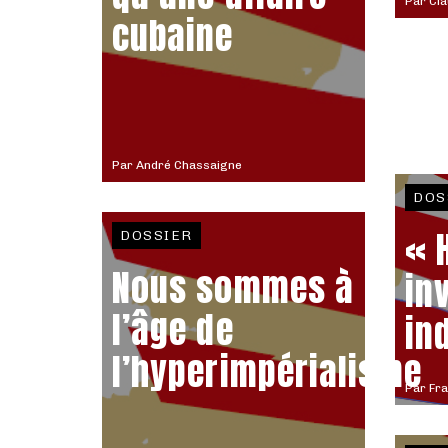
Par
Cla
cubaine
Par
André Chassaigne
DOS
« 
DOSSIER
Nous sommes à
in
l’âge de
in
l’hyperimpérialisme
Par
Fra