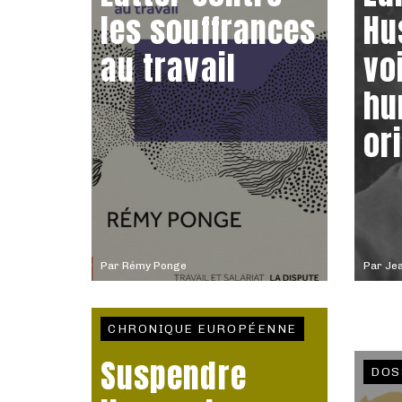
les souffrances
Hu
au travail
vo
hu
or
Par
Rémy Ponge
Par
Jea
CHRONIQUE EUROPÉENNE
Suspendre
DOS