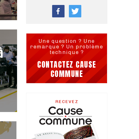
Une question ? Une
remarque ? Un problème
à
technique ?
CONTACTEZ CAUSE
COMMUNE
RECEVEZ