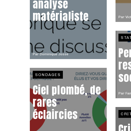
analyse
matérialiste
Par
Vic
STA
Pe
Par
Dominique Josse
re
so
SONDAGES
Ciel plombé, de
Par
Fan
rares
éclaircies
CRI
Cr