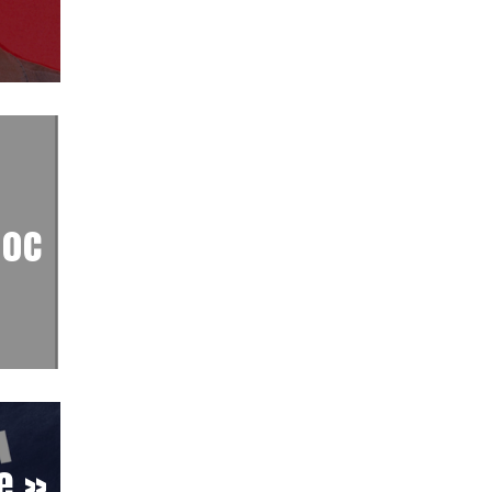
hoc
e »