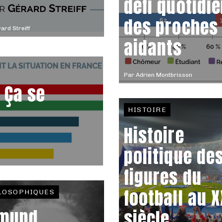
défi quotidi
des proches
ard Streiff
aidants
Par
Adrien Montbrisson
 Ça se
HISTOIRE
Histoire
politique de
figures du
football au 
LOSOPHIQUES
mund
siècle