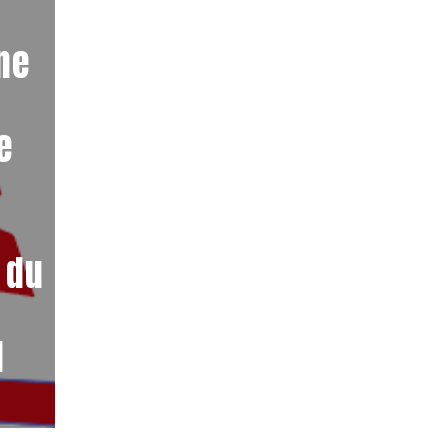
ne
e
 du
l