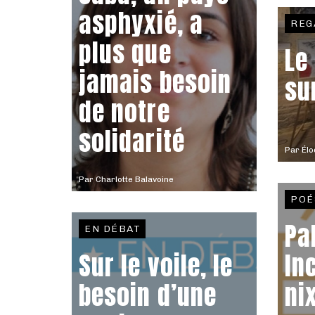
asphyxié, a
REG
plus que
Le
jamais besoin
su
de notre
solidarité
Par
Élo
Par
Charlotte Balavoine
POÉ
Pa
EN DÉBAT
Sur le voile, le
In
besoin d’une
ni