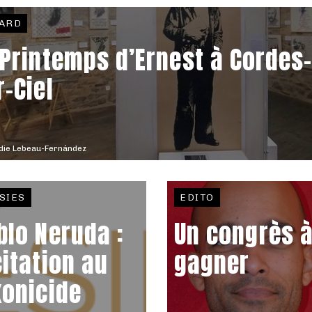
ARD
 Printemps d’Ernest à Cordes
r-Ciel
die Lebeau-Fernández
SIES
EDITO
blo Neruda :
Un congrès 
citation au
gagner
xonicide