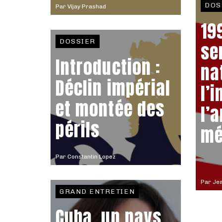
DOS
Par
Vijay Prashad
199
DOSSIER
se
Introduction :
na
Déclin impérial
l’
et montée des
l’
périls
mé
Par
Constantin Lopez
Par
Je
GRAND ENTRETIEN
Cuba, un pays