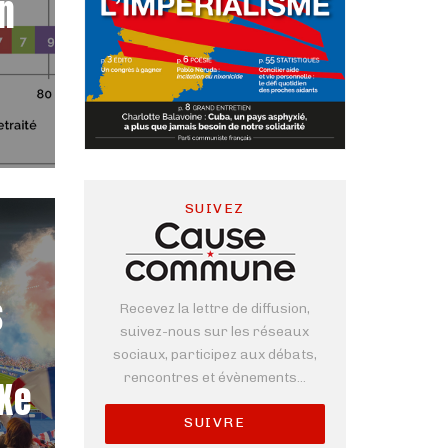
en
SUIVEZ
s
Recevez la lettre de diffusion,
suivez-nous sur les réseaux
sociaux, participez aux débats,
rencontres et évènements...
XXe
SUIVRE