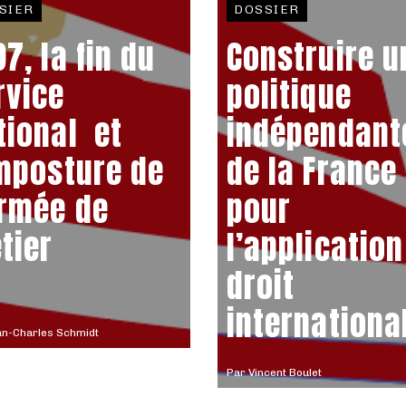
SIER
DOSSIER
7, la fin du
Construire u
rvice
politique
tional et
indépendant
imposture de
de la France
armée de
pour
tier
l’application
droit
internationa
an-Charles Schmidt
Par
Vincent Boulet