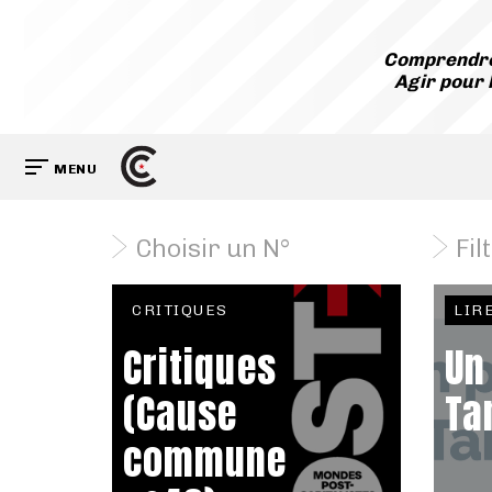
Comprendre
Agir pour 
MENU
Choisir un N°
Fil
CRITIQUES
LIR
Critiques
Un
(Cause
Ta
commune