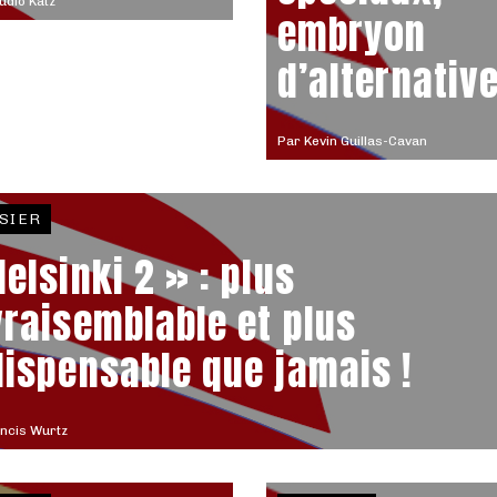
udio Katz
embryon
d’alternativ
Par
Kevin Guillas-Cavan
SIER
Helsinki 2 » : plus
vraisemblable et plus
dispensable que jamais !
ncis Wurtz