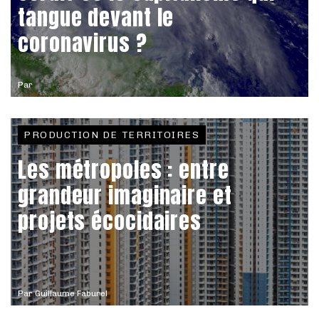
tangue devant le
coronavirus ?
Par
PRODUCTION DE TERRITOIRES
Les métropoles : entre
grandeur imaginaire et
projets écocidaires
Par
Guillaume Faburel