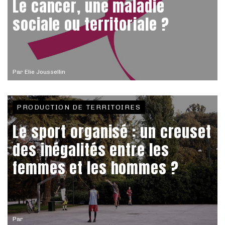
Le cancer, une maladie
sociale ou territoriale ?
Par
Elie Joussellin
PRODUCTION DE TERRITOIRES
Le sport organisé : un creuset
des inégalités entre les
femmes et les hommes ?
Par