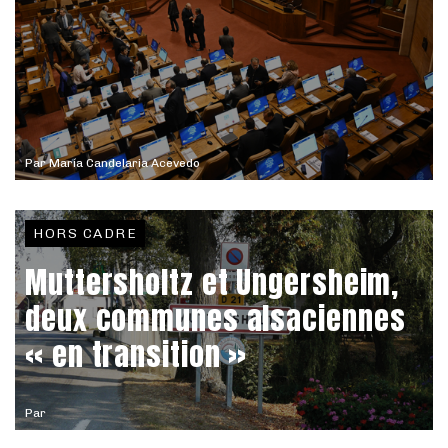
Par
María Candelaria Acevedo
HORS CADRE
Muttersholtz et Ungersheim,
deux communes alsaciennes
« en transition »
Par