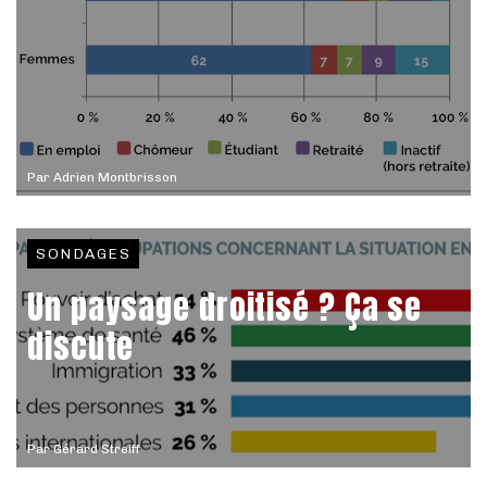
Par
Adrien Montbrisson
SONDAGES
Un paysage droitisé ? Ça se
discute
Par
Gérard Streiff