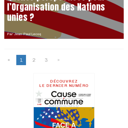
l’Organisation des Nations
unies ?
Par
Jean-Paul Lecoq
«
1
2
3
»
DÉCOUVREZ
LE DERNIER NUMÉRO