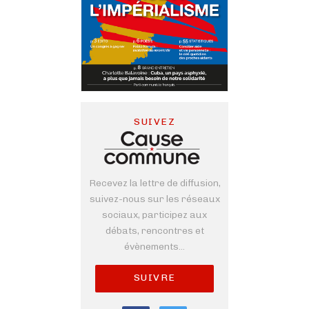
SUIVEZ
Recevez la lettre de diffusion,
suivez-nous sur les réseaux
sociaux, participez aux
débats, rencontres et
évènements...
SUIVRE