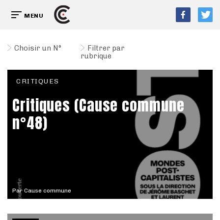
MENU
Choisir un N°
Filtrer par
rubrique
CRITIQUES
Critiques (Cause commune
n°48)
Par
Cause commune