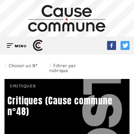
MENU
Choisir un N°
Filtrer par
rubrique
CRITIQUES
Critiques (Cause commune
n°48)