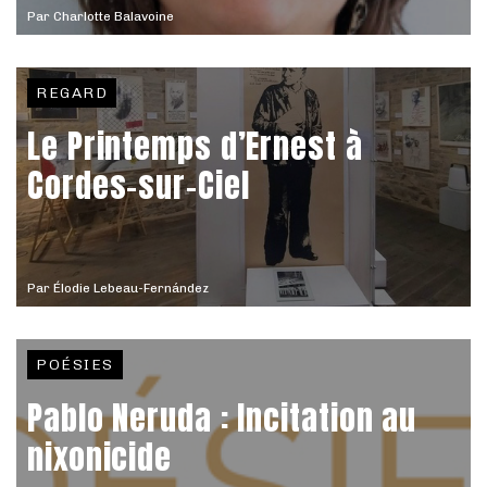
Par
Charlotte Balavoine
REGARD
Le Printemps d’Ernest à
Cordes-sur-Ciel
Par
Élodie Lebeau-Fernández
POÉSIES
Pablo Neruda : Incitation au
nixonicide