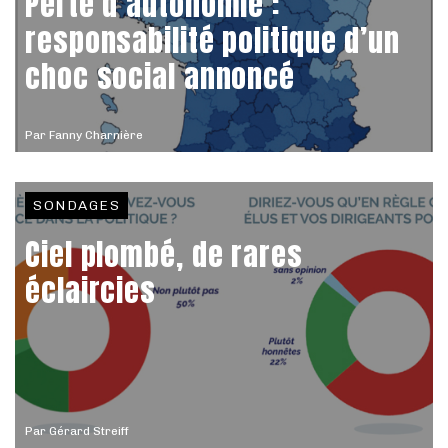
Perte d’autonomie :
responsabilité politique d’un
choc social annoncé
Par
Fanny Charnière
SONDAGES
Ciel plombé, de rares
éclaircies
Par
Gérard Streiff