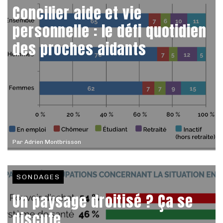
Concilier aide et vie
personnelle : le défi quotidien
des proches aidants
Par
Adrien Montbrisson
SONDAGES
Un paysage droitisé ? Ça se
discute