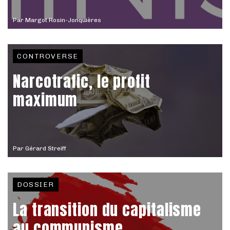
Par
Margot Rosin-Jonquières
CONTROVERSE
Narcotrafic, le profit
maximum
Par
Gérard Streiff
DOSSIER
La transition du capitalisme
au communisme