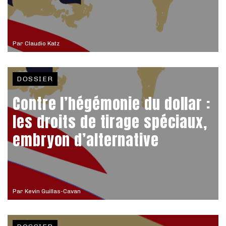
Par
Claudio Katz
DOSSIER
Contre l’hégémonie du dollar :
les droits de tirage spéciaux,
embryon d’alternative
Par
Kevin Guillas-Cavan