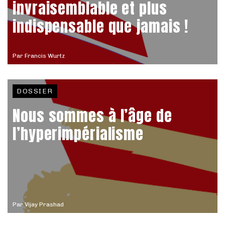
invraisemblable et plus
indispensable que jamais !
Par
Francis Wurtz
DOSSIER
Nous sommes à l’âge de
l’hyperimpérialisme
Par
Vijay Prashad