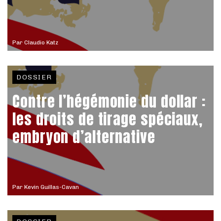
Par
Claudio Katz
DOSSIER
Contre l’hégémonie du dollar :
les droits de tirage spéciaux,
embryon d’alternative
Par
Kevin Guillas-Cavan