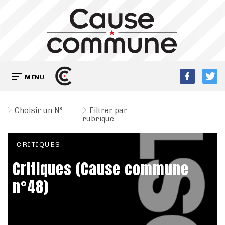
MENU
Choisir un N°
Filtrer par
rubrique
CRITIQUES
Critiques (Cause commune
n°48)