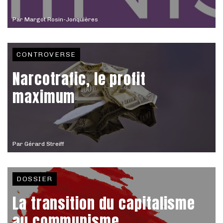
Par
Margot Rosin-Jonquières
CONTROVERSE
Narcotrafic, le profit
maximum
Par
Gérard Streiff
DOSSIER
La transition du capitalisme
au communisme