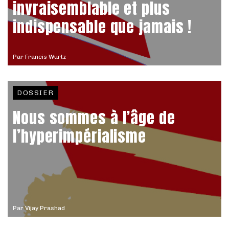
invraisemblable et plus
indispensable que jamais !
Par
Francis Wurtz
DOSSIER
Nous sommes à l’âge de
l’hyperimpérialisme
Par
Vijay Prashad