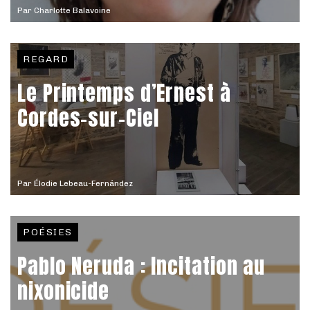
Par
Charlotte Balavoine
REGARD
Le Printemps d’Ernest à
Cordes-sur-Ciel
Par
Élodie Lebeau-Fernández
POÉSIES
Pablo Neruda : Incitation au
nixonicide