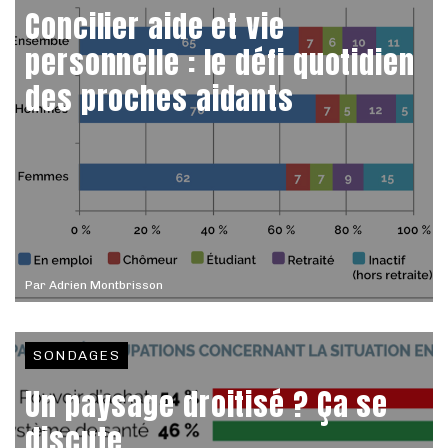
Concilier aide et vie
personnelle : le défi quotidien
des proches aidants
Par
Adrien Montbrisson
SONDAGES
Un paysage droitisé ? Ça se
discute