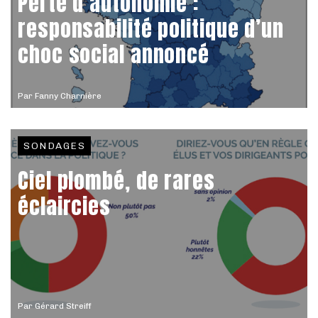
Perte d’autonomie :
responsabilité politique d’un
choc social annoncé
Par
Fanny Charnière
SONDAGES
Ciel plombé, de rares
éclaircies
Par
Gérard Streiff