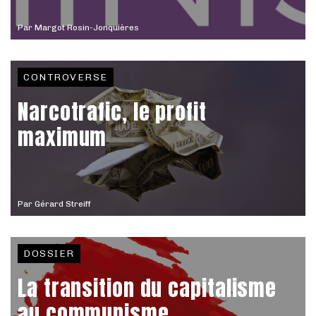
Par
Margot Rosin-Jonquières
CONTROVERSE
Narcotrafic, le profit
maximum
Par
Gérard Streiff
DOSSIER
La transition du capitalisme
au communisme