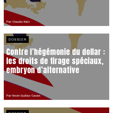
Par
Claudio Katz
DOSSIER
Contre l’hégémonie du dollar :
les droits de tirage spéciaux,
embryon d’alternative
Par
Kevin Guillas-Cavan