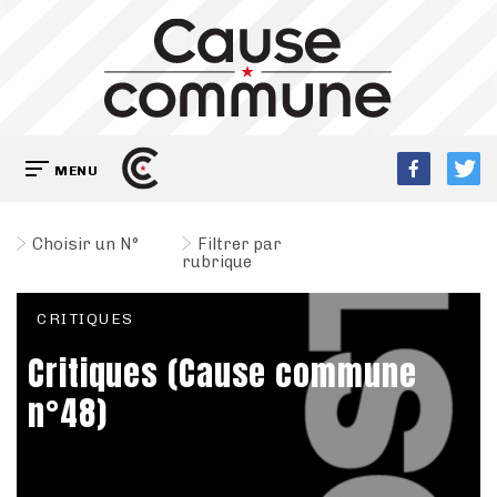
MENU
Choisir un N°
Filtrer par
rubrique
CRITIQUES
Critiques (Cause commune
n°48)