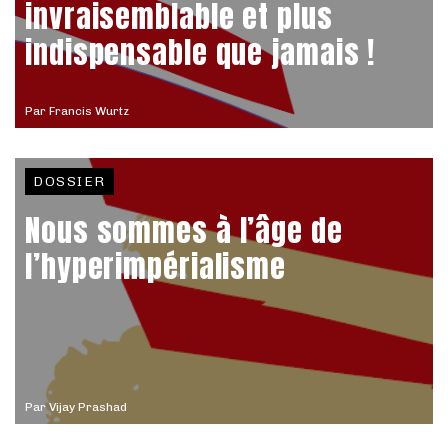
invraisemblable et plus
indispensable que jamais !
Par
Francis Wurtz
DOSSIER
Nous sommes à l’âge de
l’hyperimpérialisme
Par
Vijay Prashad