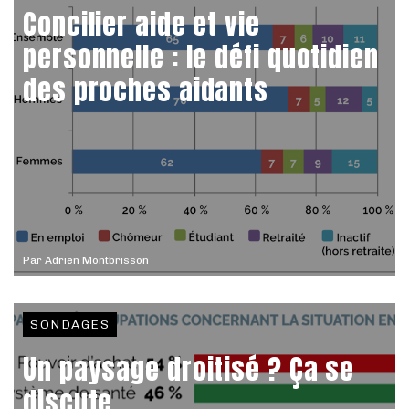
Concilier aide et vie
personnelle : le défi quotidien
des proches aidants
Par
Adrien Montbrisson
SONDAGES
Un paysage droitisé ? Ça se
discute