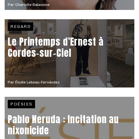
Par
Charlotte Balavoine
REGARD
Le Printemps d’Ernest à
Cordes-sur-Ciel
Par
Élodie Lebeau-Fernández
POÉSIES
Pablo Neruda : Incitation au
nixonicide