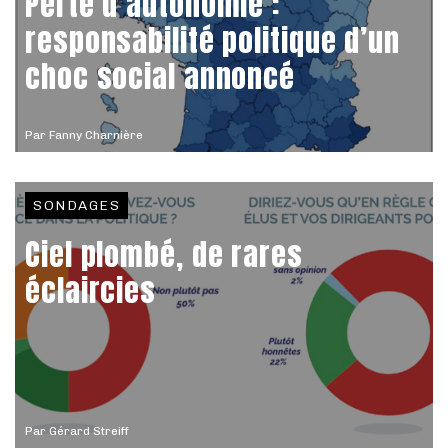
Perte d’autonomie :
responsabilité politique d’un
choc social annoncé
Par
Fanny Charnière
SONDAGES
Ciel plombé, de rares
éclaircies
Par
Gérard Streiff