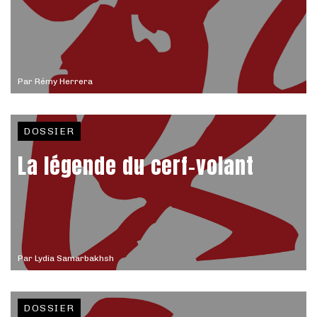
Par
Rémy Herrera
DOSSIER
La légende du cerf-volant
Par
Lydia Samarbakhsh
DOSSIER