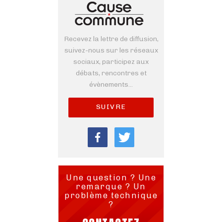
Recevez la lettre de diffusion,
suivez-nous sur les réseaux
sociaux, participez aux
débats, rencontres et
évènements...
SUIVRE
Une question ? Une
remarque ? Un
problème technique
?