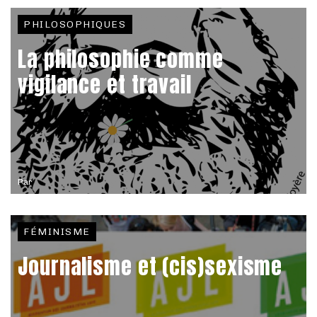
PHILOSOPHIQUES
La philosophie comme
vigilance et travail
Par
FÉMINISME
Journalisme et (cis)sexisme