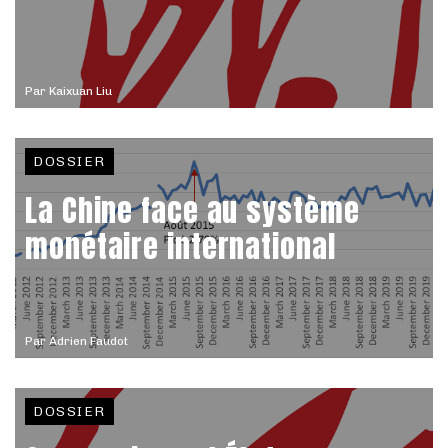
Par
Kaixuan Liu
DOSSIER
La Chine face au système
monétaire international
Par
Adrien Faudot
DOSSIER