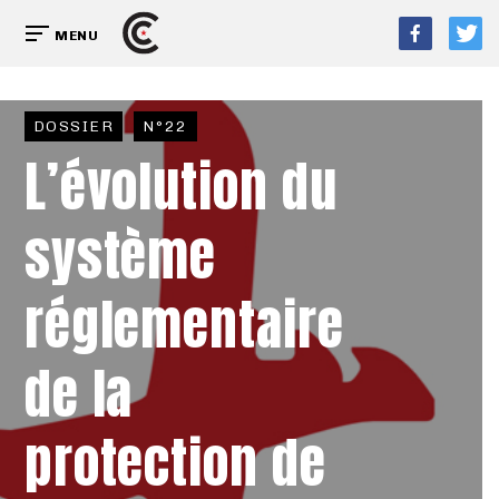
MENU
DOSSIER
N°22
L’évolution du
système
réglementaire
de la
protection de