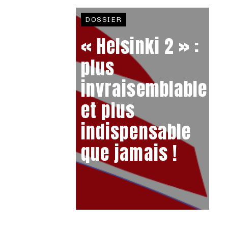
DOSSIER
« Helsinki 2 » :
plus
invraisemblable
et plus
indispensable
que jamais !