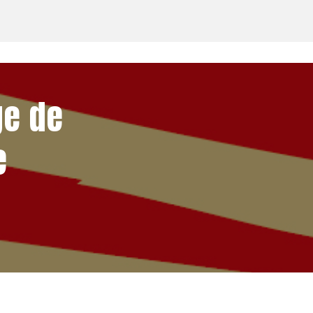
ge de
e