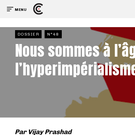
MENU
DOSSIER
N°48
Nous sommes à l’â
l’hyperimpérialism
Par
Vijay Prashad