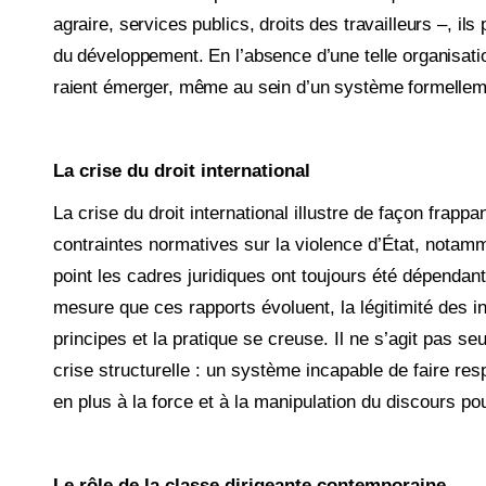
agraire, services publics, droits des travailleurs –, i
du développement. En l’absence d’une telle orga­nisat
raient émerger, même au sein d’un système formel­leme
La crise du droit international
La crise du droit international illustre de façon frappa
contraintes normatives sur la violence d’État, notam­m
point les cadres juridiques ont toujours été dépendan
mesure que ces rapports évoluent, la légitimité des ins
principes et la pratique se creuse. Il ne s’agit pas s
crise structurelle : un système incapable de faire res
en plus à la force et à la manipulation du discours pou
Le rôle de la classe dirigeante contemporaine