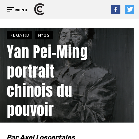
MENU
REGARD
N°22
Yan Pei-Ming
portrait
chinois du
pouvoir
Par
Axel Loscertales