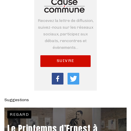
Recevez la lettre de diffusion,
suivez-nous sur les réseaux
sociaux, participez aux
débats, rencontres et
évènements...
SUIVRE
Suggestions
REGARD
Le Printemps d’Ernest à