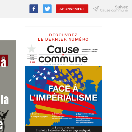
ABONNEMENT
DÉCOUVREZ
LE DERNIER NUMÉRO
la
 la
le