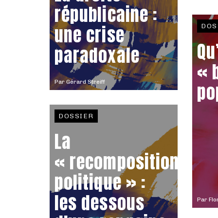
républicaine :
une crise
DOS
Qu
paradoxale
« 
Par
Gérard Streiff
po
DOSSIER
La
« recomposition
politique » :
les dessous
Par
Flo