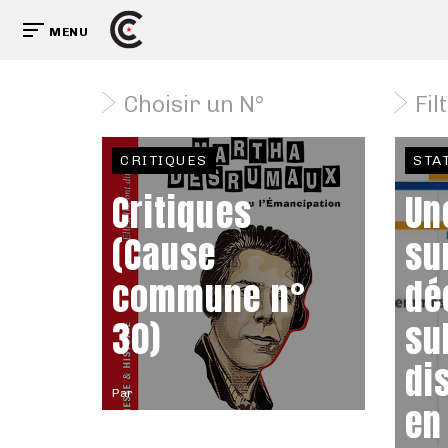
MENU
Choisir un N°
Fil
CRITIQUES
STA
Critiques
Un
(Cause
su
commune n°
dé
30)
su
di
Par
en