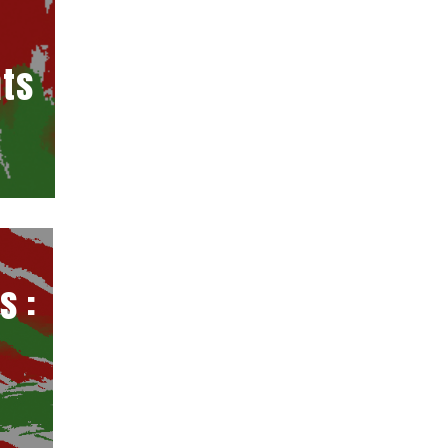
ts
s :