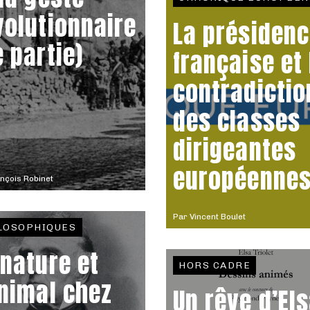
volutionnaire
La présiden
e partie)
française et 
contradictio
des classes
dirigeantes
européenne
nçois Robinet
Par
Vincent Boulet
LOSOPHIQUES
 nature et
HORS CADRE
animal chez
Un rêve d’El