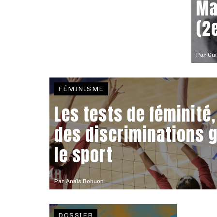
Ma
(2
Par
Gui
FÉMINISME
Les tests de féminité
des discriminations 
le sport
Par
Anaïs Bohuon
DOSSIER