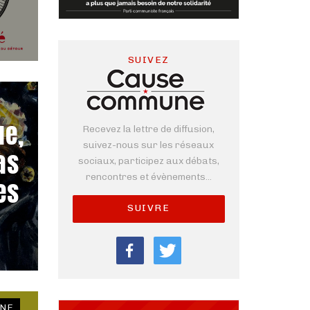
SUIVEZ
ue,
Recevez la lettre de diffusion,
suivez-nous sur les réseaux
as
sociaux, participez aux débats,
rencontres et évènements...
es
SUIVRE
NE