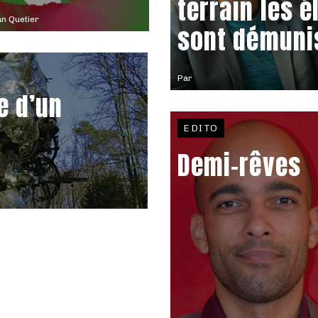
terrain les é
n Quetier
sont démuni
Par
e d’un
EDITO
Demi-rêves