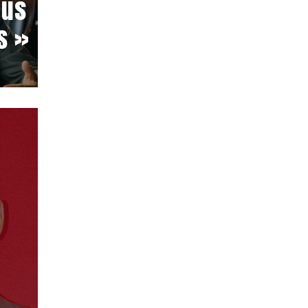
lus
s »