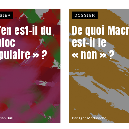
SIER
DOSSIER
’en est-il du
De quoi Mac
bloc
est-il le
pulaire » ?
« non » ?
rian Gulli
Par
Igor Martinache