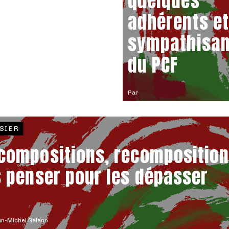
quelques
adhérents et
sympathisan
du PCF
Par
SIER
compositions, recomposition
s penser pour les dépasser
n-Michel Galano