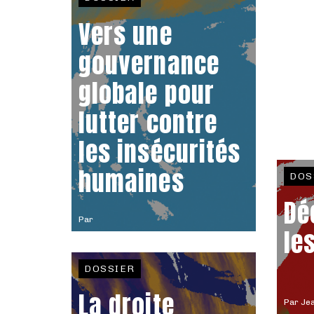
Vers une
gouvernance
globale pour
lutter contre
les insécurités
humaines
DOS
Dé
Par
le
DOSSIER
La droite
Par
Jea