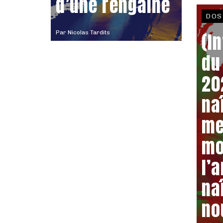
d’une rengaine
DOS
Par
Nicolas Tardits
(I
du
20
naî
me
mo
l’a
na
no