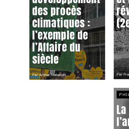
des procès
ré
climatiques :
(2
l’exemple de
l’Affaire du
siècle
Par
Fra
Par
Arthur Thévenet
PHI
La
l’