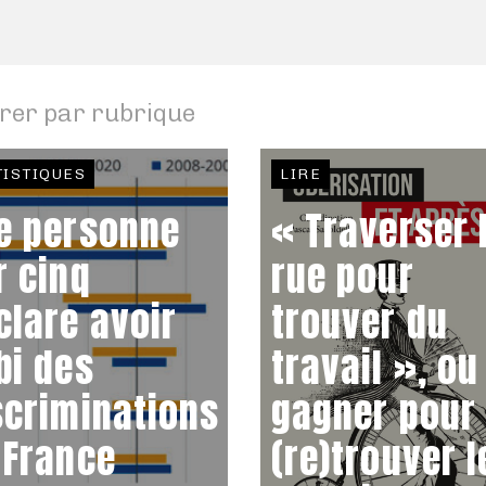
trer par rubrique
TISTIQUES
LIRE
e personne
« Traverser 
r cinq
rue pour
clare avoir
trouver du
bi des
travail », ou
scriminations
gagner pour
 France
(re)trouver 