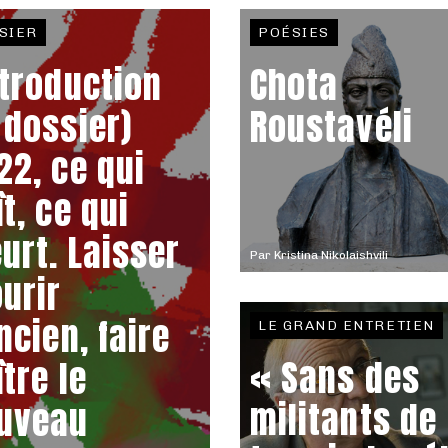
SIER
POÉSIES
ntroduction
Chota
 dossier)
Roustavéli
22, ce qui
t, ce qui
urt. Laisser
Par
Kristina Nikolaishvili
urir
ncien, faire
LE GRAND ENTRETIEN
« Sans des
ître le
militants de
uveau