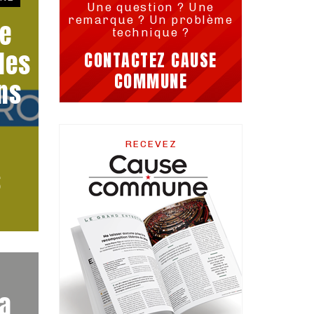
Une question ? Une
remarque ? Un problème
ce
technique ?
les
CONTACTEZ CAUSE
COMMUNE
ns
RECEVEZ
s
sa