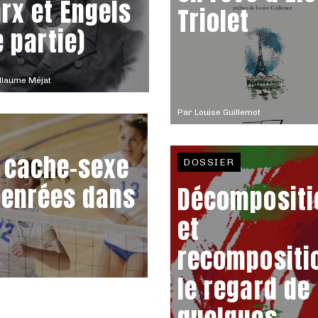
rx et Engels
Triolet
e partie)
llaume Méjat
Par
Louise Guillemot
, cache-sexe
DOSSIER
genrées dans
Décompositi
et
recompositio
le regard de