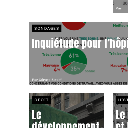
Par
SONDAGES
Inquiétude pour l’hôp
Par
Gérard Streiff
DROIT
HIS
Le
Le
développement
et