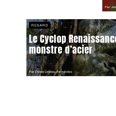
Par
Jea
REGARD
Le Cyclop Renaissanc
monstre d’acier
Par
Élodie Lebeau-Fernández