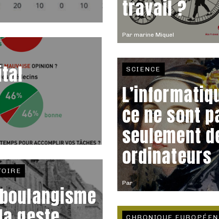
travail ?
Par
marine Miquel
ital
SCIENCE
L’informatiq
ce ne sont p
seulement d
ordinateurs
TOIRE
Par
 boulangisme
 la geste
CHRONIQUE EUROPÉEN