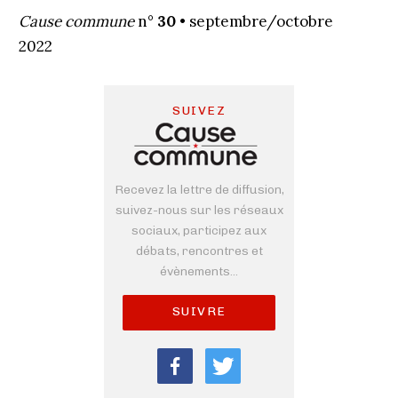
Cause commune
n°
30
• septembre/octobre
2022
SUIVEZ
Recevez la lettre de diffusion,
suivez-nous sur les réseaux
sociaux, participez aux
débats, rencontres et
évènements...
SUIVRE