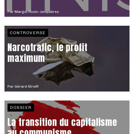
Par
Margot Rosin-Jonquières
CONTROVERSE
Narcotrafic, le profit
maximum
Par
Gérard Streiff
DOSSIER
La transition du capitalisme
au communisme