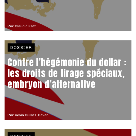
Par
Claudio Katz
DOSSIER
Contre l’hégémonie du dollar :
les droits de tirage spéciaux,
embryon d’alternative
Par
Kevin Guillas-Cavan