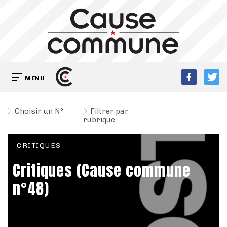
MENU
Choisir un N°
Filtrer par
rubrique
CRITIQUES
Critiques (Cause commune
n°48)