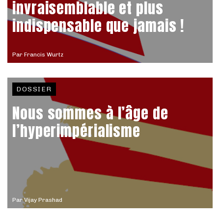
invraisemblable et plus
indispensable que jamais !
Par
Francis Wurtz
DOSSIER
Nous sommes à l’âge de
l’hyperimpérialisme
Par
Vijay Prashad