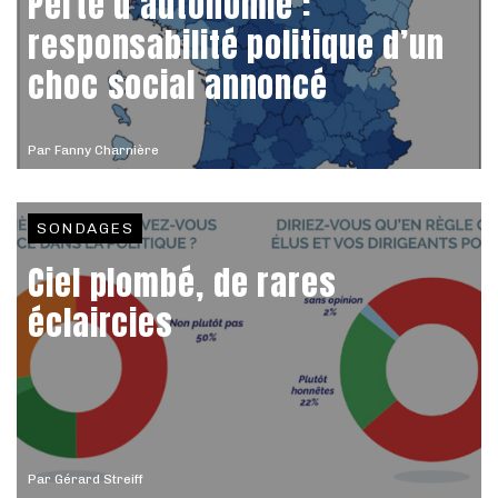
Perte d’autonomie :
responsabilité politique d’un
choc social annoncé
Par
Fanny Charnière
SONDAGES
Ciel plombé, de rares
éclaircies
Par
Gérard Streiff