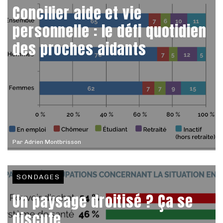
Concilier aide et vie
personnelle : le défi quotidien
des proches aidants
Par
Adrien Montbrisson
SONDAGES
Un paysage droitisé ? Ça se
discute