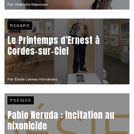
Par
Charlotte Balavoine
REGARD
Le Printemps d’Ernest à
Cordes-sur-Ciel
Par
Élodie Lebeau-Fernández
POÉSIES
Pablo Neruda : Incitation au
nixonicide