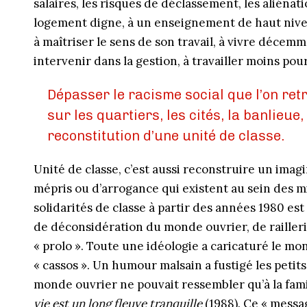
salaires, les risques de déclassement, les aliénati
logement digne, à un enseignement de haut niveau
à maîtriser le sens de son travail, à vivre décemm
intervenir dans la gestion, à travailler moins pou
Dépasser le racisme social que l’on ret
sur les quartiers, les cités, la banlieue
reconstitution d’une unité de classe.
Unité de classe, c’est aussi reconstruire un ima
mépris ou d’arrogance qui existent au sein des m
solidarités de classe à partir des années 1980 est
de déconsidération du monde ouvrier, de railler
« prolo ». Toute une idéologie a caricaturé le mon
« cassos ». Un humour malsain a fustigé les petit
monde ouvrier ne pouvait ressembler qu’à la famil
vie est un long fleuve tranquille
(1988). Ce « messag