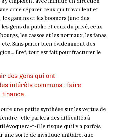
s s’y emploient avec minutie en direction
me aime séparer ceux qui travaillent et
ux, les gamins et les boomers (une des
s, les gens du public et ceux du privé, ceux
 bourgs, les cassos et les normaux, les fanas
f, etc. Sans parler bien évidemment des
on... Bref, tout est fait pour fracturer le
ir des gens qui ont
es intérêts communs : faire
a finance.
 doute une petite synthèse sur les vertus de
fendre ; elle parlera des difficultés à
l évoquera-t-il le risque qu’il y a parfois
par une sorte de mystique unitaire, que