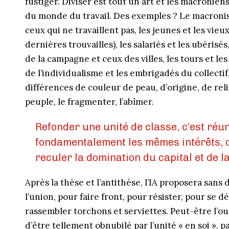
fustiger. Diviser est tout un art et les macronien
du monde du travail. Des exemples ? Le macronis
ceux qui ne travail­lent pas, les jeunes et les vie
dernières trouvailles), les salariés et les ubérisé
de la campagne et ceux des villes, les tours et les
de l’individualisme et les embrigadés du col­lecti
différences de couleur de peau, d’origine, de religi
peuple, le fragmenter, l’abîmer.
Refonder une unité de classe, c’est réun
fondamentalement les mêmes intérêts, d
reculer la domination du capital et de l
Après la thèse et l’antithèse, l’IA proposera sans
l’union, pour faire front, pour résister, pour se dé
rassembler torchons et serviettes. Peut-être l’outi
d’être tellement obnubilé par l’unité « en soi », 