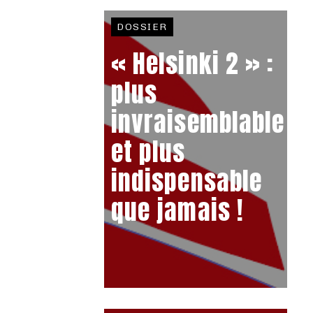
DOSSIER
« Helsinki 2 » :
plus
invraisemblable
et plus
indispensable
que jamais !