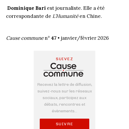
Dominique Bari
est journaliste. Elle a été
correspondante de
L’Humanité
en Chine.
Cause commune
n°
47
• janvier/février 2026
SUIVEZ
Recevez la lettre de diffusion,
suivez-nous sur les réseaux
sociaux, participez aux
débats, rencontres et
évènements...
SUIVRE