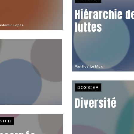
Hiérarchie d
luttes
stantin Lopez
Par
Hoël Le Moal
DOSSIER
Diversité
SIER