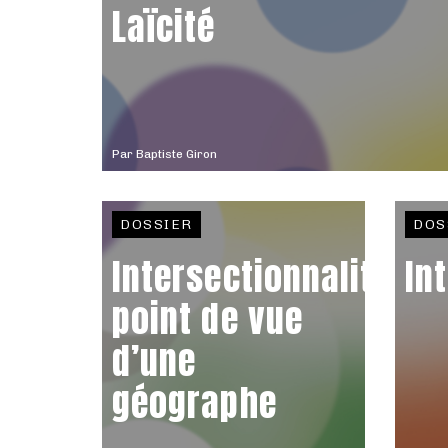
Laïcité
Par
Baptiste Giron
DOSSIER
DOS
Intersectionnalité,
In
point de vue
d’une
géographe