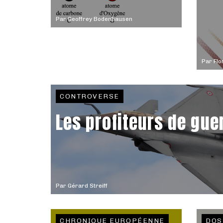
Par
Geoffrey Bodenhausen
Par
Flo
CONTROVERSE
Les profiteurs de gue
Par
Gérard Streiff
CHRONIQUE EUROPÉENNE
DOS