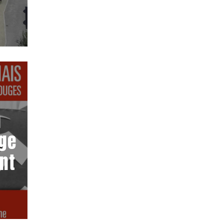
n
uge
ant