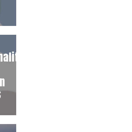
alité :
en
s