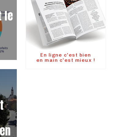
 le
En ligne c'est bien
en main c'est mieux !
t
 en