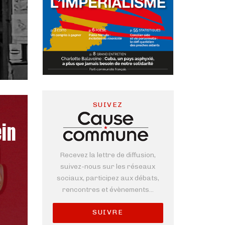
SUIVEZ
ein
Recevez la lettre de diffusion,
suivez-nous sur les réseaux
sociaux, participez aux débats,
rencontres et évènements...
SUIVRE