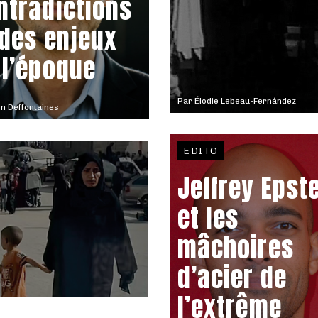
ntradictions
 des enjeux
 l’époque
Par
Élodie Lebeau-Fernández
n Deffontaines
EDITO
Jeffrey Epst
et les
mâchoires
d’acier de
l’extrême