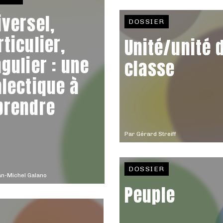
iversel,
DOSSIER
rticulier,
Unité/unité 
ngulier : une
classe
alectique à
prendre
Par
Gérard Streiff
DOSSIER
n-Michel Galano
Peuple