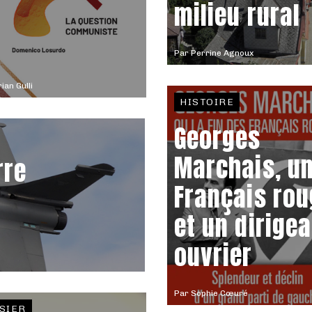
milieu rural
Par
Perrine Agnoux
rian Gulli
HISTOIRE
Georges
Marchais, u
rre
Français ro
et un dirige
ouvrier
Par
Sophie Cœuré
SIER