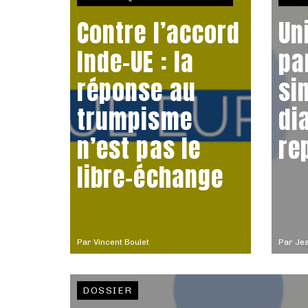
Contre l’accord
Un
Inde-UE : la
pa
réponse au
si
trumpisme
di
n’est pas le
re
libre-échange
Par
Vincent Boulet
Par
Jea
DOSSIER