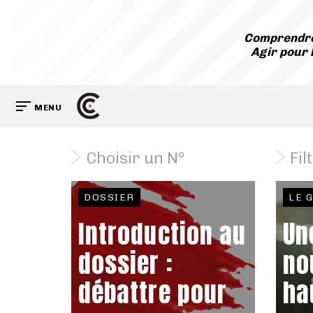
Comprendre
Agir pour 
MENU
Choisir un N°
Fil
DOSSIER
LE 
Introduction au
Un
dossier :
no
débattre pour
ha