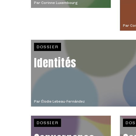
Par
Corinne Luxembourg
Par
Con
DOSSIER
Identités
Par
Élodie Lebeau-Fernández
DOSSIER
DOS