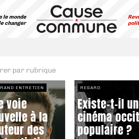
 le monde
Revu
le changer
poli
trer par rubrique
GRAND ENTRETIEN
REGARD
e voie
Existe-t-il u
uvelle à la
cinéma occi
uteur des
populaire ?