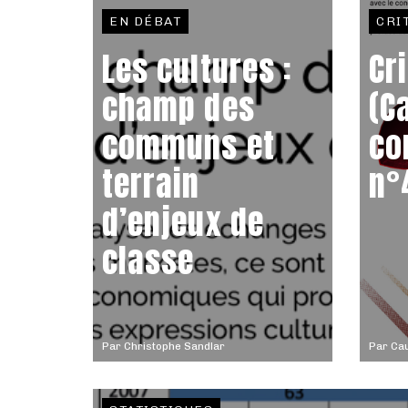
EN DÉBAT
CRI
Les cultures :
Cr
champ des
(C
communs et
co
terrain
n°
d’enjeux de
classe
Par
Christophe Sandlar
Par
Ca