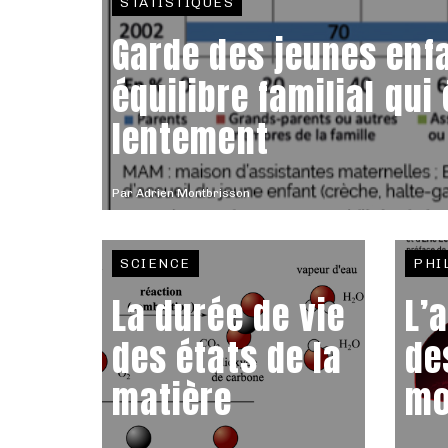
STATISTIQUES
Garde des jeunes enfa
équilibre familial qui
lentement
Par
Adrien Montbrisson
SCIENCE
PHI
La durée de vie
L’
des états de la
de
matière
mo