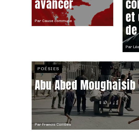
avancer
co
et
Par
Cause commune
de
Par
Léo
POÉSIES
Abu Abed Moughaisib
Par
Francis Combes