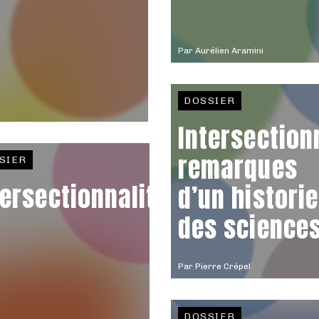
Par
Aurélien Aramini
DOSSIER
Intersectionn
remarques
SIER
tersectionnalité
d’un histori
des science
Par
Pierre Crépel
DOSSIER