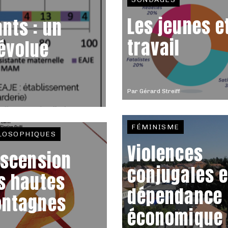
Les jeunes et
nts : un
travail
 évolue
Par
Gérard Streiff
FÉMINISME
LOSOPHIQUES
Violences
ascension
conjugales e
s hautes
dépendance
ntagnes
économique