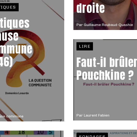
droite
TIQUES
itiques
Par
Guillaume Roubaud-Quashie
ause
mmune
LIRE
46)
Faut-il brûle
Pouchkine ?
Par
Laurent Fabien
use commune
SONDAGES