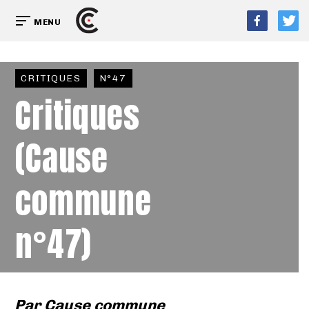
MENU
CRITIQUES
N°47
Critiques
(Cause
commune
n°47)
Par
Cause commune