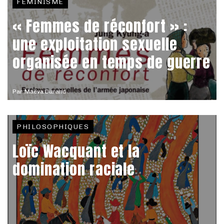
FÉMINISME
« Femmes de réconfort » :
une exploitation sexuelle
organisée en temps de guerre
Par
Maëva Durand
PHILOSOPHIQUES
Loïc Wacquant et la
domination raciale