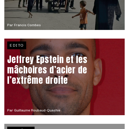
Par
Francis Combes
EDITO
Jeffrey Epstein et les
mâchoires d’acier de
l’extrême droite
Par
Guillaume Roubaud-Quashie