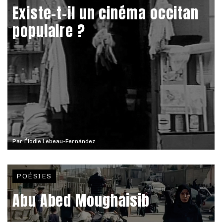
Existe-t-il un cinéma occitan
populaire ?
Par
Élodie Lebeau-Fernández
POÉSIES
Abu Abed Moughaisib