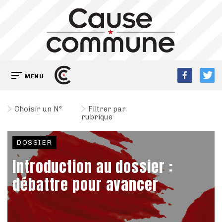
MENU
Choisir un N°
Filtrer par
rubrique
DOSSIER
Introduction au dossier :
débattre pour avancer