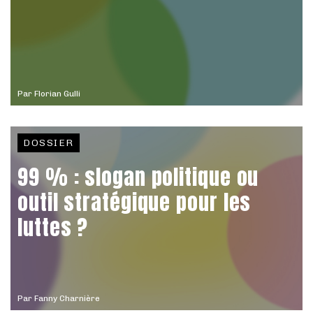
Par
Florian Gulli
DOSSIER
99 % : slogan politique ou
outil stratégique pour les
luttes ?
Par
Fanny Charnière