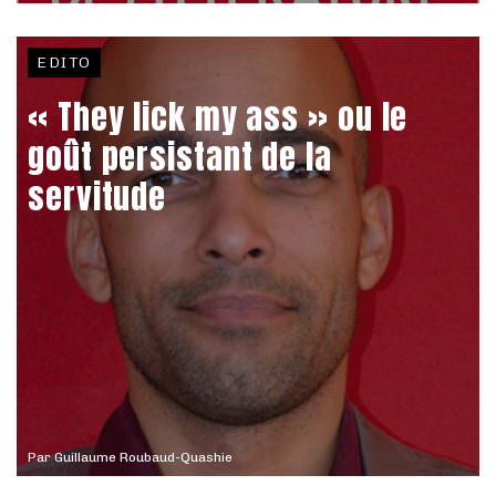
EDITO
« They lick my ass » ou le
goût persistant de la
servitude
Par
Guillaume Roubaud-Quashie