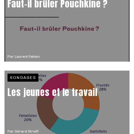
Faut-il brûler Pouchkine ?
Par
Laurent Fabien
SONDAGES
Les jeunes et le travail
Par
Gérard Streiff