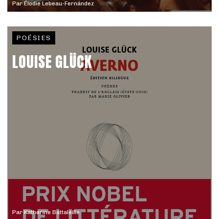
Par
Élodie Lebeau-Fernández
POÉSIES
LOUISE GLÜCK
Par
Katherine Battaleilie