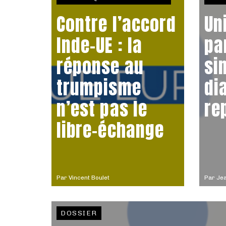
Contre l’accord
Un
Inde-UE : la
pa
réponse au
si
trumpisme
di
n’est pas le
re
libre-échange
Par
Vincent Boulet
Par
Jea
DOSSIER