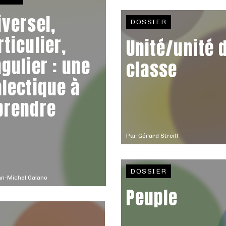
iversel,
DOSSIER
rticulier,
Unité/unité 
ngulier : une
classe
alectique à
prendre
Par
Gérard Streiff
DOSSIER
n-Michel Galano
Peuple