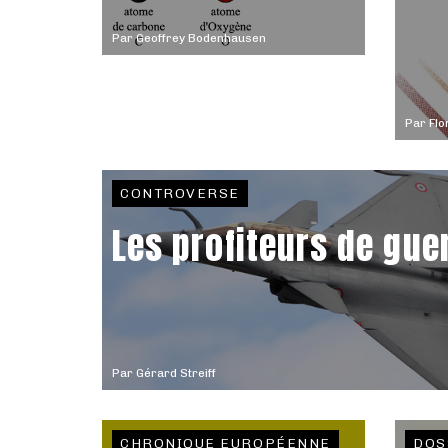
Par
Geoffrey Bodenhausen
Par
Flo
CONTROVERSE
Les profiteurs de gue
Par
Gérard Streiff
CHRONIQUE EUROPÉENNE
DOS