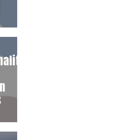
alité :
en
s