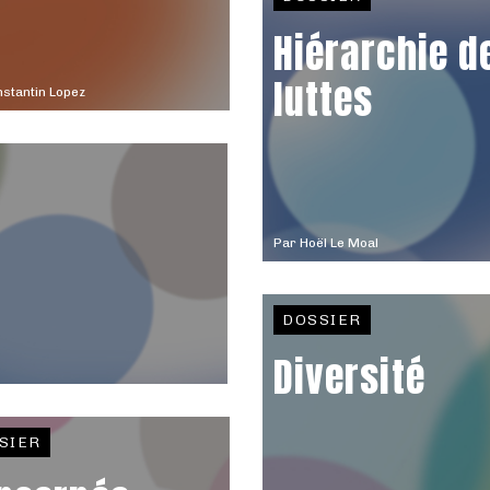
Hiérarchie d
luttes
stantin Lopez
Par
Hoël Le Moal
DOSSIER
Diversité
SIER