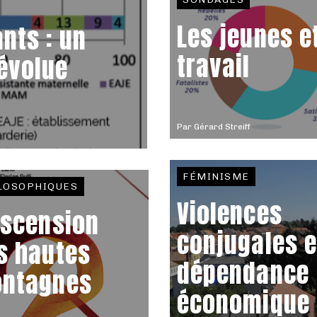
Les jeunes et
nts : un
travail
 évolue
Par
Gérard Streiff
FÉMINISME
LOSOPHIQUES
Violences
ascension
conjugales e
s hautes
dépendance
ntagnes
économique