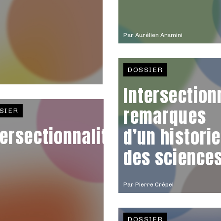
Par
Aurélien Aramini
DOSSIER
Intersectionn
remarques
SIER
tersectionnalité
d’un histori
des science
Par
Pierre Crépel
DOSSIER