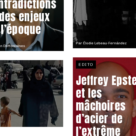
ntradictions
 des enjeux
 l’époque
Par
Élodie Lebeau-Fernández
n Deffontaines
EDITO
Jeffrey Epst
et les
mâchoires
d’acier de
l’extrême