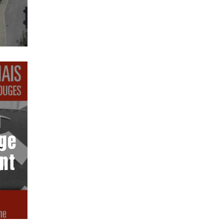
n
uge
ant