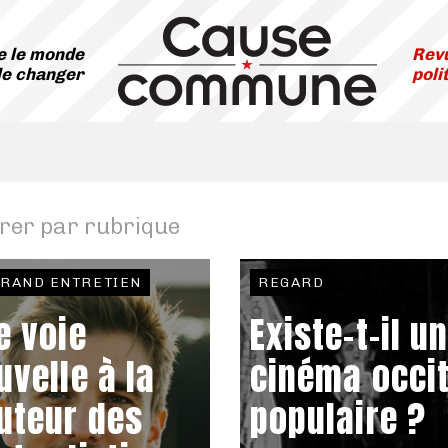
 le monde
Revu
le changer
poli
trer par rubrique
GRAND ENTRETIEN
REGARD
e voie
Existe-t-il u
uvelle à la
cinéma occi
uteur des
populaire ?