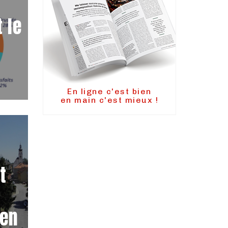
 le
En ligne c'est bien
en main c'est mieux !
t
 en