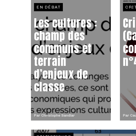
EN DÉBAT
CRI
Les cultures :
Cr
champ des
(C
communs et
co
terrain
n°
d’enjeux de
classe
Par
Christophe Sandlar
Par
Ca