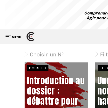
Comprendre
Agir pour 
MENU
Choisir un N°
Fil
DOSSIER
LE 
Introduction au
Un
dossier :
no
débattre pour
ha