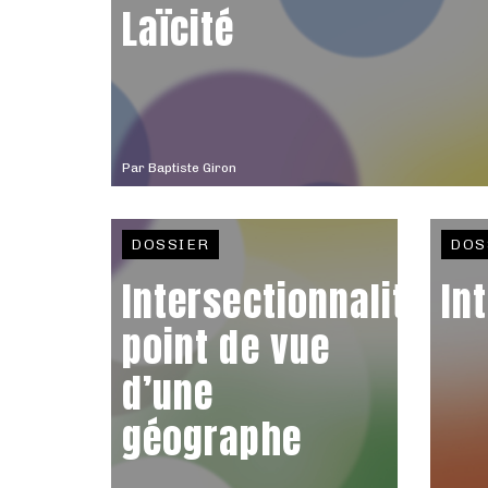
Laïcité
Par
Baptiste Giron
DOSSIER
DOS
Intersectionnalité,
In
point de vue
d’une
géographe