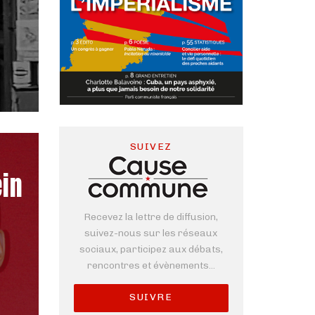
SUIVEZ
ein
Recevez la lettre de diffusion,
suivez-nous sur les réseaux
sociaux, participez aux débats,
rencontres et évènements...
SUIVRE