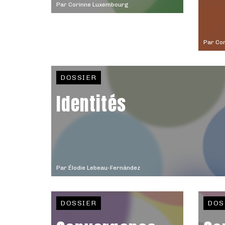
Par
Corinne Luxembourg
Par
Con
DOSSIER
Identités
Par
Élodie Lebeau-Fernández
DOSSIER
DOS