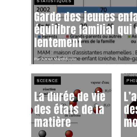
STATISTIQUES
Garde des jeunes enfa
équilibre familial qui
lentement
Par
Adrien Montbrisson
SCIENCE
PHI
La durée de vie
L’
des états de la
de
matière
mo