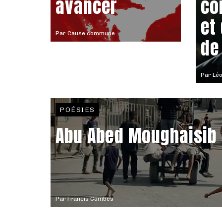
avancer
co
et
Par
Cause commune
de
Par
Léo
POÉSIES
Abu Abed Moughaisib
Par
Francis Combes