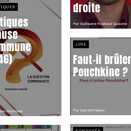
droite
TIQUES
itiques
Par
Guillaume Roubaud-Quashie
ause
mmune
LIRE
46)
Faut-il brûle
Pouchkine ?
Par
Laurent Fabien
use commune
SONDAGES