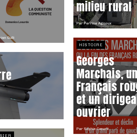
milieu rural
Par
Perrine Agnoux
rian Gulli
HISTOIRE
Georges
Marchais, u
rre
Français ro
et un dirige
ouvrier
Par
Sophie Cœuré
SIER