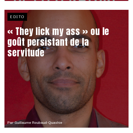
EDITO
« They lick my ass » ou le
goût persistant de la
servitude
Par
Guillaume Roubaud-Quashie