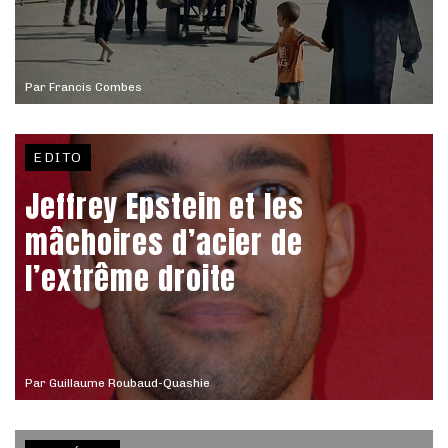
Par
Francis Combes
EDITO
Jeffrey Epstein et les
mâchoires d’acier de
l’extrême droite
Par
Guillaume Roubaud-Quashie