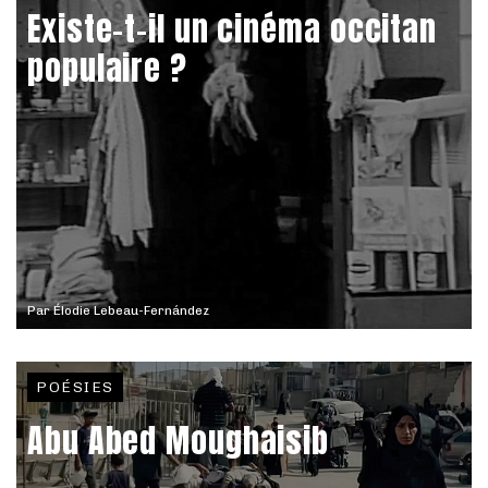
Existe-t-il un cinéma occitan
populaire ?
Par
Élodie Lebeau-Fernández
POÉSIES
Abu Abed Moughaisib