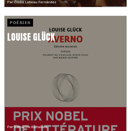
Par
Élodie Lebeau-Fernández
POÉSIES
LOUISE GLÜCK
Par
Katherine Battaleilie