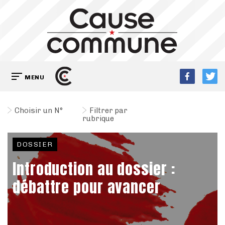
MENU
Choisir un N°
Filtrer par
rubrique
DOSSIER
Introduction au dossier :
débattre pour avancer