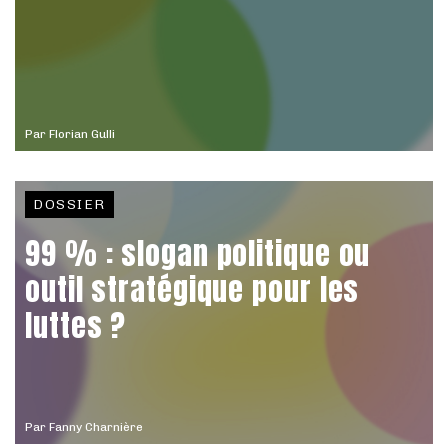
Par
Florian Gulli
DOSSIER
99 % : slogan politique ou
outil stratégique pour les
luttes ?
Par
Fanny Charnière