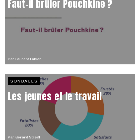
Faut-il brûler Pouchkine ?
Par
Laurent Fabien
SONDAGES
Les jeunes et le travail
Par
Gérard Streiff