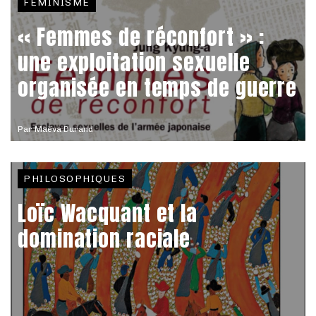
FÉMINISME
« Femmes de réconfort » :
une exploitation sexuelle
organisée en temps de guerre
Par
Maëva Durand
PHILOSOPHIQUES
Loïc Wacquant et la
domination raciale