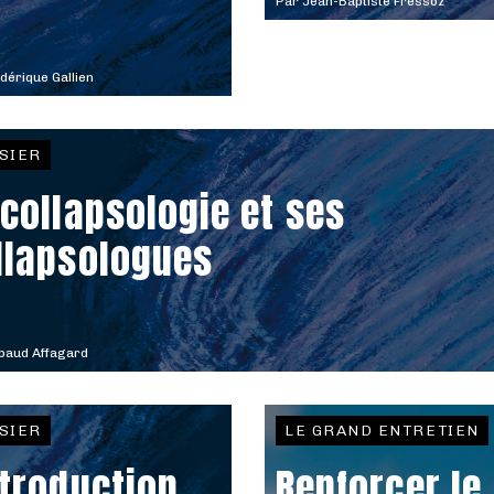
Par
Jean-Baptiste Fressoz
dérique Gallien
SIER
 collapsologie et ses
llapsologues
baud Affagard
SIER
LE GRAND ENTRETIEN
ntroduction
Renforcer le