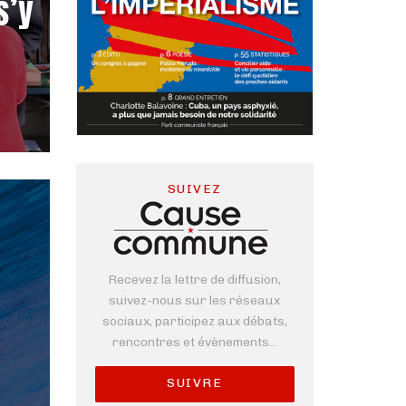
s’y
SUIVEZ
Recevez la lettre de diffusion,
suivez-nous sur les réseaux
sociaux, participez aux débats,
rencontres et évènements...
SUIVRE