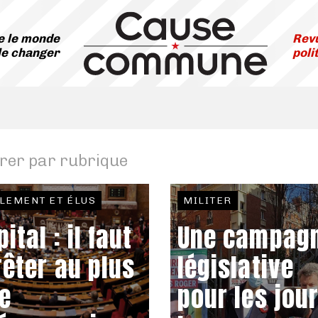
 le monde
Revu
le changer
poli
trer par rubrique
LEMENT ET ÉLUS
MILITER
ital : il faut
Une campag
rêter au plus
législative
te
pour les jou