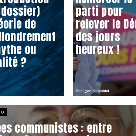
 dossier)
parti pour
éorie de
relever le Dé
effondrement
des jours
mythe ou
heureux !
alité ?
Par
Igor Zamichiei
TO
ées communistes : entre