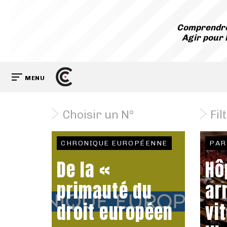
Comprendre
Agir pour 
MENU
Choisir un N°
Fil
CHRONIQUE EUROPÉENNE
PAR
De la «
Hôp
primauté du
ar
droit européen
vi