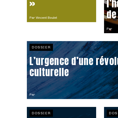
»
l’
de
Par
Vincent Boulet
Par
DOSSIER
L’urgence d’une révol
culturelle
Par
DOSSIER
DOS