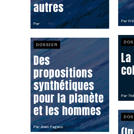
autres
Par
Fré
Par
DOS
DOSSIER
La
Des
co
propositions
synthétiques
pour la planète
Par
Thi
et les hommes
DOS
(I
Par
Alain Pagano