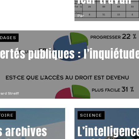
Par
DAGES
bertés publiques : l’inquiétud
ard Streiff
TOIRE
SCIENCE
s archives
L’intelligenc