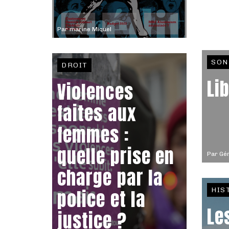
Par
marine Miquel
SON
DROIT
Li
Violences
faites aux
femmes :
quelle prise en
Par
Gér
charge par la
police et la
HIS
Le
justice ?