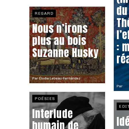
du
REGARD
Th
Nous n’irons
l’
plus au bois
: 
Suzanne Husky
ré
Par
Élodie Lebeau-Fernández
Par
POÉSIES
EDI
Interlude
Id
humain de