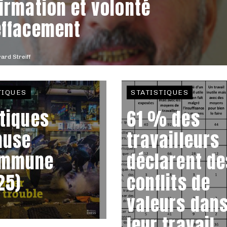
firmation et volonté
effacement
ard Streiff
TIQUES
STATISTIQUES
itiques
61 % des
ause
travailleurs
mmune
déclarent de
25)
conflits de
valeurs dan
leur travail