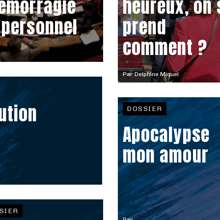
hémorragie
heureux, on 
 personnel
prend
comment ?
Par
Delphine Miquel
ution
DOSSIER
Apocalypse
mon amour
SIER
Par