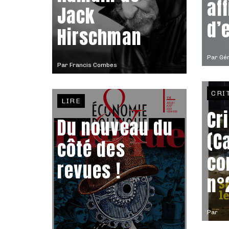
af
Jack
d’
Hirschman
Par
Gér
Par
Francis Combes
CRI
LIRE
Cr
Du nouveau du
(C
côté des
co
revues !
n°
Par