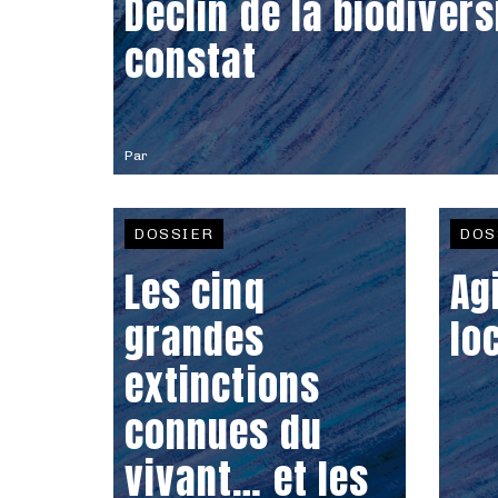
Déclin de la biodiversi
constat
Par
DOSSIER
DOS
Les cinq
Ag
grandes
lo
extinctions
connues du
vivant… et les