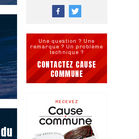
Une question ? Une
remarque ? Un problème
technique ?
CONTACTEZ CAUSE
COMMUNE
RECEVEZ
 du