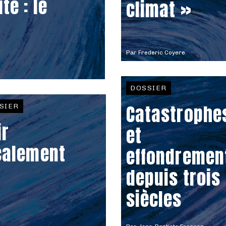
té : le
climat »
Par
Frederic Coyere
DOSSIER
Catastrophe
SIER
ir
et
calement
effondremen
depuis trois
siècles