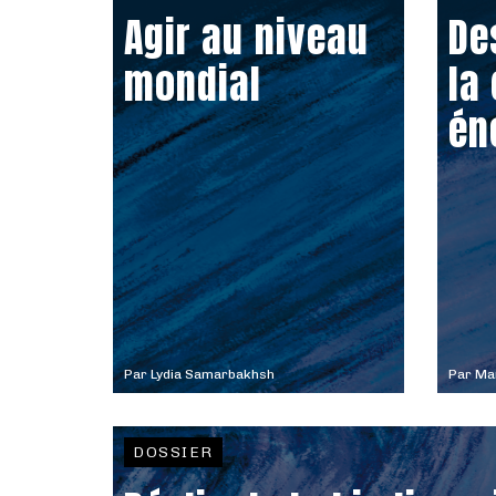
Agir au niveau
De
mondial
la
én
Par
Lydia Samarbakhsh
Par
Mar
DOSSIER