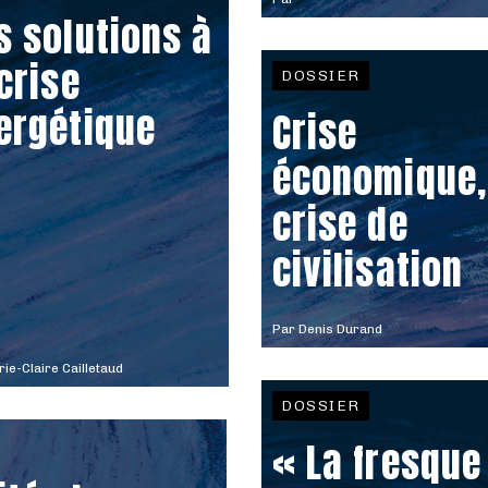
s solutions à
 crise
DOSSIER
ergétique
Crise
économique,
crise de
civilisation
Par
Denis Durand
ie-Claire Cailletaud
DOSSIER
« La fresque