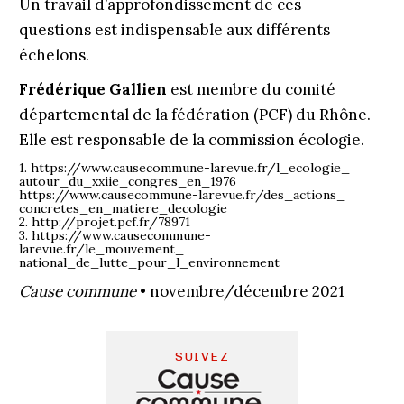
Un travail d’approfondissement de ces
questions est indispensable aux différents
échelons.
Frédérique Gallien
est membre du comité
départemental de la fédération (PCF) du Rhône.
Elle est responsable de la commission écologie.
1. https://www.causecommune-larevue.fr/l_ecologie_
autour_du_xxiie_congres_en_1976
https://www.causecommune-larevue.fr/des_actions_
concretes_en_matiere_decologie
2. http://projet.pcf.fr/78971
3. https://www.causecommune-
larevue.fr/le_mouvement_
national_de_lutte_pour_l_environnement
Cause commune
• novembre/décembre 2021
SUIVEZ