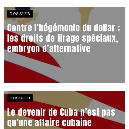
DOSSIER
Contre l’hégémonie du dollar :
les droits de tirage spéciaux,
embryon d’alternative
DOSSIER
Le devenir de Cuba n’est pas
qu’une affaire cubaine