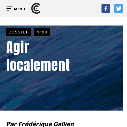
MENU
DOSSIER
N°26
Agir
localement
Par
Frédérique Gallien