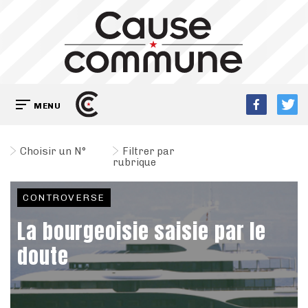
MENU
Choisir un N°
Filtrer par
rubrique
CONTROVERSE
La bourgeoisie saisie par le
doute