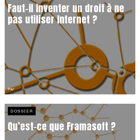
Faut-il inventer un droit à ne
pas utiliser Internet ?
Par
DOSSIER
Qu’est-ce que Framasoft ?