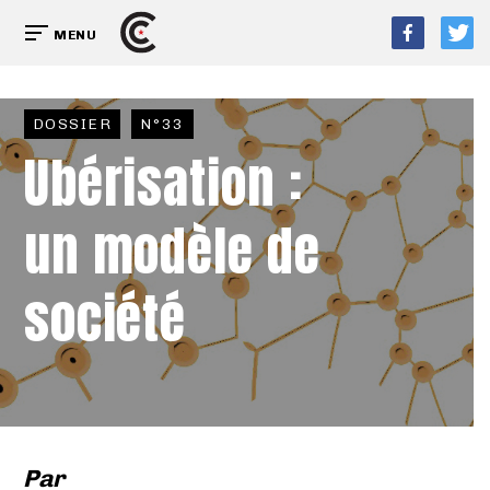
MENU
DOSSIER
N°33
Ubérisation :
un modèle de
société
Par