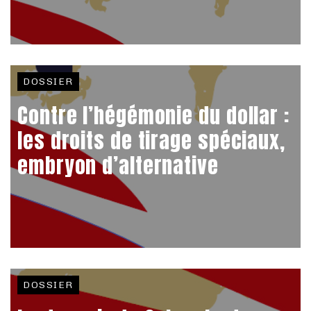
DOSSIER
Contre l’hégémonie du dollar :
les droits de tirage spéciaux,
embryon d’alternative
DOSSIER