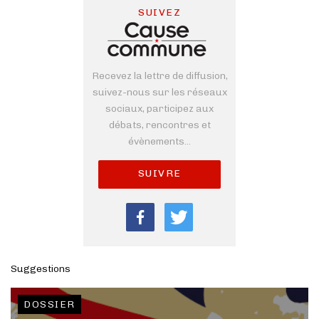
SUIVEZ
Recevez la lettre de diffusion,
suivez-nous sur les réseaux
sociaux, participez aux
débats, rencontres et
évènements...
SUIVRE
Suggestions
DOSSIER