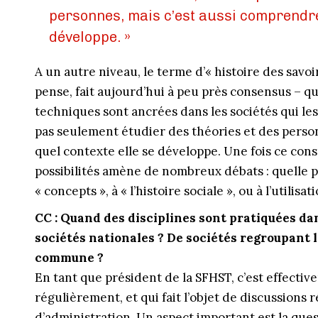
personnes, mais c’est aussi comprendre
développe. »
A un autre niveau, le terme d’« histoire des savoir
pense, fait aujour­d’hui à peu près consensus – q
techniques sont ancrées dans les sociétés qui les
pas seulement étudier des théories et des perso
quel contexte elle se développe. Une fois ce cons
possibilités amène de nombreux débats : quelle 
« concepts », à « l’histoire sociale », ou à l’utilisa
CC : Quand des disciplines sont pratiquées dan
sociétés nationales ? De sociétés regroupant 
commune ?
En tant que président de la SFHST, c’est effecti
régulièrement, et qui fait l’objet de discussions 
d’administration. Un aspect important est la quest