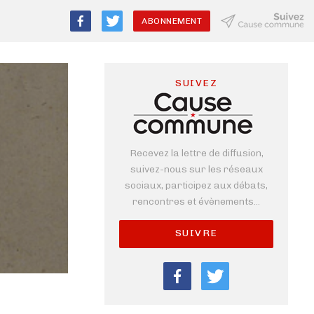
ABONNEMENT
SUIVEZ
Recevez la lettre de diffusion,
suivez-nous sur les réseaux
sociaux, participez aux débats,
rencontres et évènements...
SUIVRE