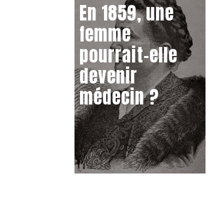
En 1859, une
femme
pourrait-elle
devenir
médecin ?