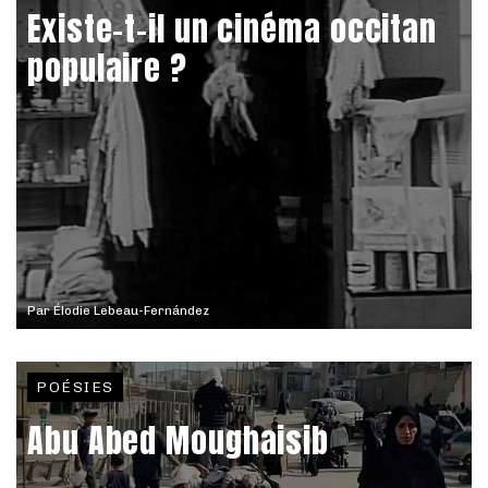
Existe-t-il un cinéma occitan
populaire ?
Par
Élodie Lebeau-Fernández
POÉSIES
Abu Abed Moughaisib