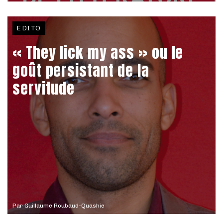
EDITO
« They lick my ass » ou le
goût persistant de la
servitude
Par
Guillaume Roubaud-Quashie