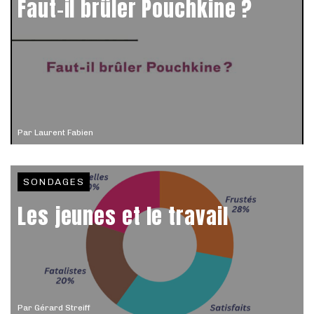
Faut-il brûler Pouchkine ?
Par
Laurent Fabien
SONDAGES
Les jeunes et le travail
Par
Gérard Streiff