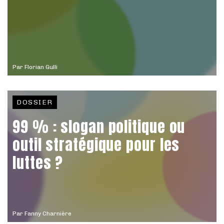
Par
Florian Gulli
DOSSIER
99 % : slogan politique ou
outil stratégique pour les
luttes ?
Par
Fanny Charnière