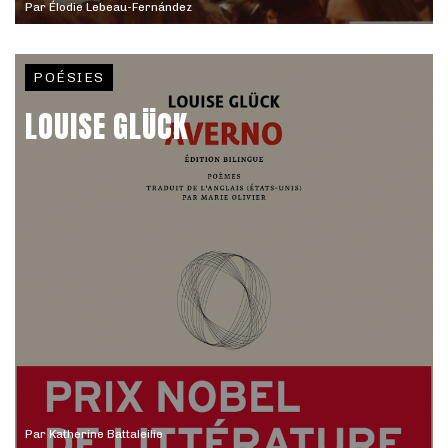
Par
Élodie Lebeau-Fernández
POÉSIES
LOUISE GLÜCK
Par
Katherine Battaleilie