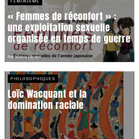
FÉMINISME
« Femmes de réconfort » :
une exploitation sexuelle
organisée en temps de guerre
Par
Maëva Durand
PHILOSOPHIQUES
Loïc Wacquant et la
domination raciale