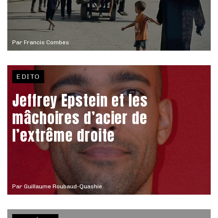
Par
Francis Combes
EDITO
Jeffrey Epstein et les
mâchoires d’acier de
l’extrême droite
Par
Guillaume Roubaud-Quashie