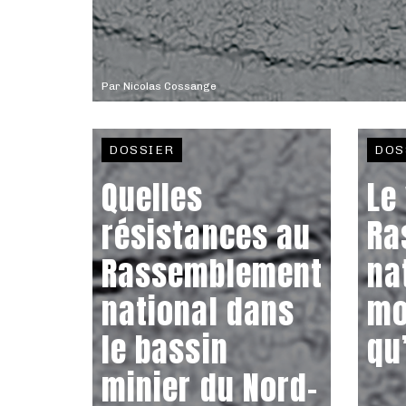
Par
Nicolas Cossange
DOSSIER
DOS
Quelles
Le
résistances au
Ra
Rassemblement
na
national dans
mo
le bassin
qu’
minier du Nord-