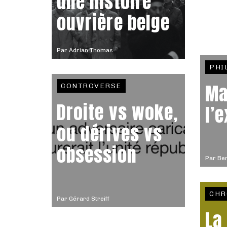
une histoire
ouvrière belge
Par
Adrian Thomas
PHI
Ma
CONTROVERSE
Droite vs woke,
l’
ou dérives vs
obsession
Par
Ben
CHR
Par
Gérard Streiff
La