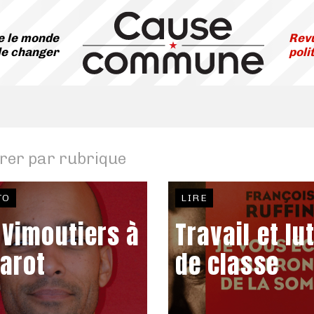
 le monde
Revu
le changer
poli
trer par rubrique
TO
LIRE
 Vimoutiers à
Travail et lu
varot
de classe