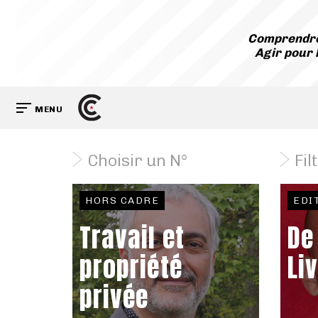
Comprendre
Agir pour 
MENU
Choisir un N°
Fil
HORS CADRE
EDI
Travail et
De
propriété
Li
privée