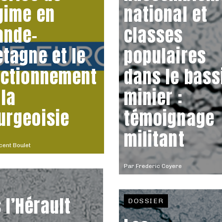
gime en
national et
ande-
classes
etagne et le
populaires
actionnement
dans le bass
 la
minier :
urgeoisie
témoignage
militant
cent Boulet
Par
Frederic Coyere
 l’Hérault
DOSSIER