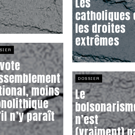
Les
catholiques 
les droites
extrêmes
SIER
Par
 vote
ssemblement
DOSSIER
tional, moins
Le
nolithique
bolsonarism
il n’y paraît
n’est
(vraiment) p