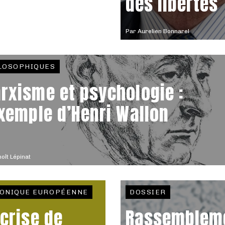
des libertés
Par
Aurelien Bonnarel
LOSOPHIQUES
rxisme et psychologie :
exemple d’Henri Wallon
oît Lépinat
ONIQUE EUROPÉENNE
DOSSIER
 crise de
Rassemblem