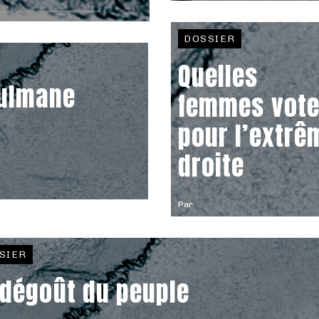
DOSSIER
Quelles
sulmane
femmes vote
pour l’extrê
droite
Par
SIER
 dégoût du peuple