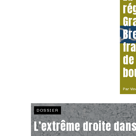
ré
Gr
Br
fr
de
bo
Par
Vin
DOSSIER
L’extrême droite dans