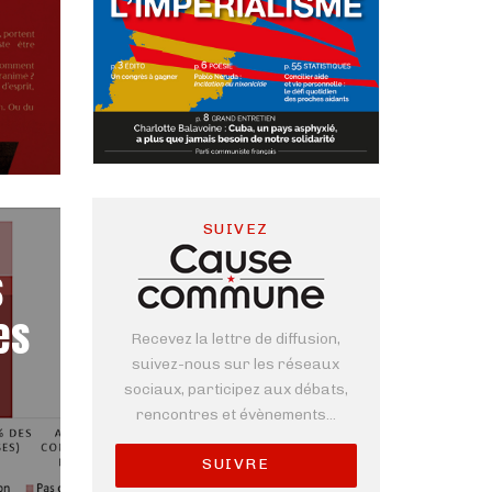
SUIVEZ
s
es
Recevez la lettre de diffusion,
suivez-nous sur les réseaux
sociaux, participez aux débats,
rencontres et évènements...
SUIVRE