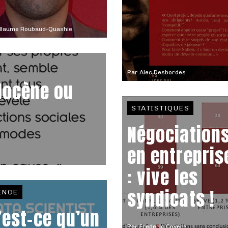
illaume Roubaud-Quashie
Par
Alec Desbordes
locène ou
STATISTIQUES
Négociation
en entrepris
: vive les
syndicats !
ENCE
’est-ce qu’un
Par
Frederic Coyere