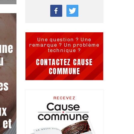
Une question ? Une
une
remarque ? Un problème
technique ?
u
CONTACTEZ CAUSE
a
COMMUNE
es
RECEVEZ
ux
 et