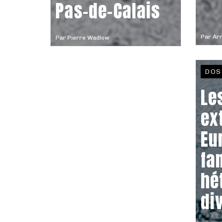
Pas-de-Calais
Par
Ar
Par
Pierre Wadlow
DOS
Le
ex
Eu
fa
hé
di