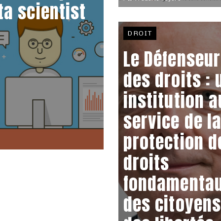
ta scientist
DROIT
Le Défenseur
des droits : 
institution a
service de l
protection d
droits
fondamenta
des citoyens