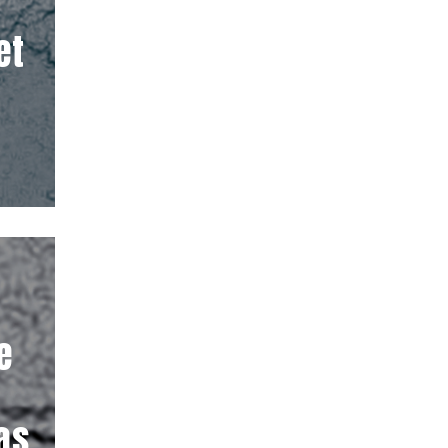
et
e
as