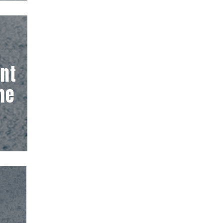
nt
me