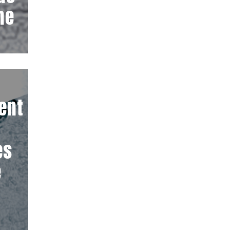
me
ent
es
e