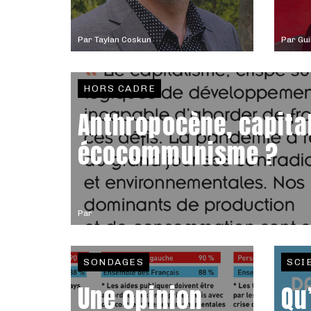
Par
Taylan Coskun
Par
Gu
HORS CADRE
Anthropocène, capita
écocommunisme ?
Par
SONDAGES
SCI
Une opinion
Qu