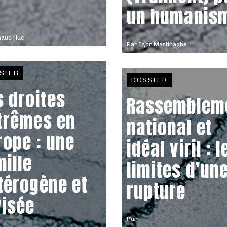
un humanis
naud Huc
Par
Igor Martinache
SIER
DOSSIER
s droites
Rassemblem
trêmes en
national et
rope : une
idéal viril : l
mille
limites d’un
térogène et
rupture
visée
Par