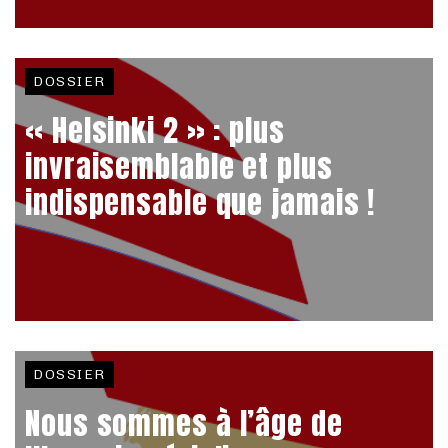
DOSSIER
« Helsinki 2 » : plus
invraisemblable et plus
indispensable que jamais !
DOSSIER
Nous sommes à l’âge de