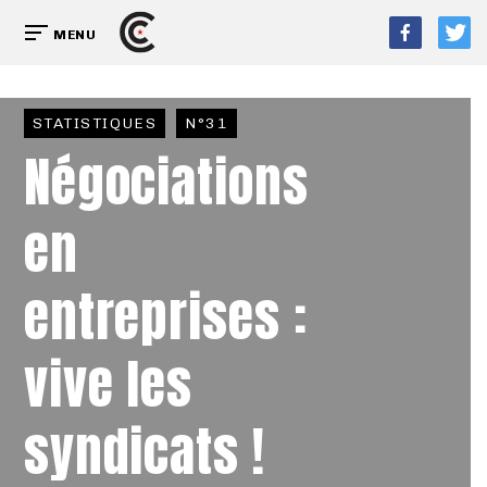
MENU
STATISTIQUES
N°31
Négociations
en
entreprises :
vive les
syndicats !