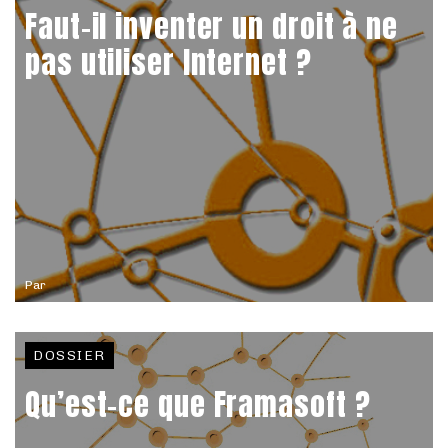
Faut-il inventer un droit à ne
pas utiliser Internet ?
Par
DOSSIER
Qu’est-ce que Framasoft ?