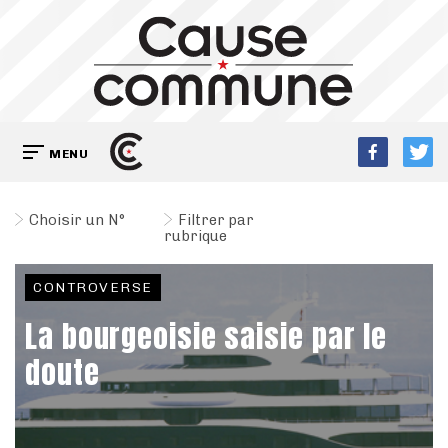
MENU
Choisir un N°
Filtrer par
rubrique
CONTROVERSE
La bourgeoisie saisie par le
doute