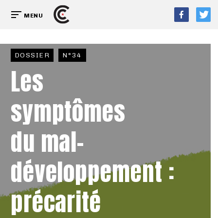
MENU
DOSSIER
N°34
Les
symptômes
du mal-
développement :
précarité