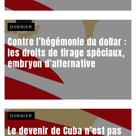
DOSSIER
Contre l’hégémonie du dollar :
les droits de tirage spéciaux,
embryon d’alternative
DOSSIER
Le devenir de Cuba n’est pas