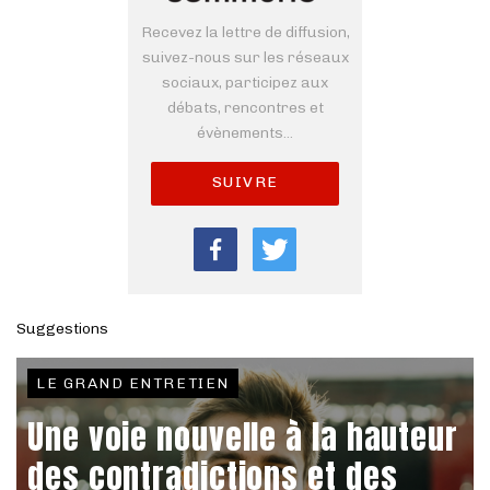
Recevez la lettre de diffusion,
suivez-nous sur les réseaux
sociaux, participez aux
débats, rencontres et
évènements...
SUIVRE
Suggestions
LE GRAND ENTRETIEN
Une voie nouvelle à la hauteur
des contradictions et des