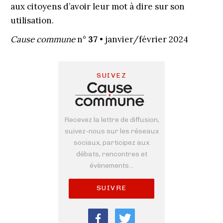
aux citoyens d’avoir leur mot à dire sur son
utilisation.
Cause commune
n°
37 •
janvier/février 2024
SUIVEZ
Recevez la lettre de diffusion,
suivez-nous sur les réseaux
sociaux, participez aux
débats, rencontres et
évènements...
SUIVRE