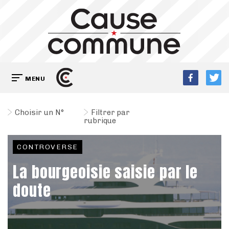
MENU
Choisir un N°
Filtrer par
rubrique
CONTROVERSE
La bourgeoisie saisie par le
doute