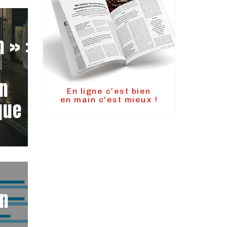
 » :
un
En ligne c'est bien
en main c'est mieux !
que
on