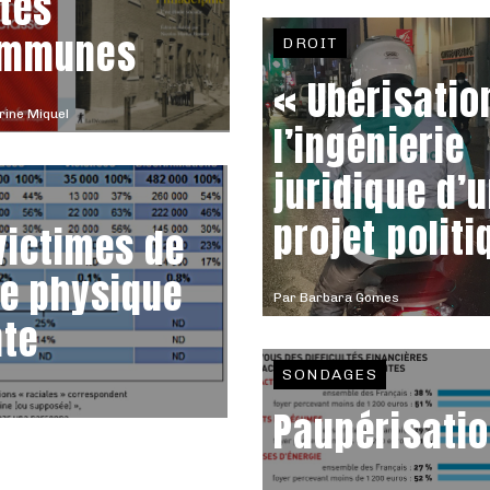
ttes
mmunes
DROIT
« Ubérisation
ine Miquel
l’ingénierie
juridique d’
projet politi
victimes de
e physique
Par
Barbara Gomes
nte
SONDAGES
Paupérisati