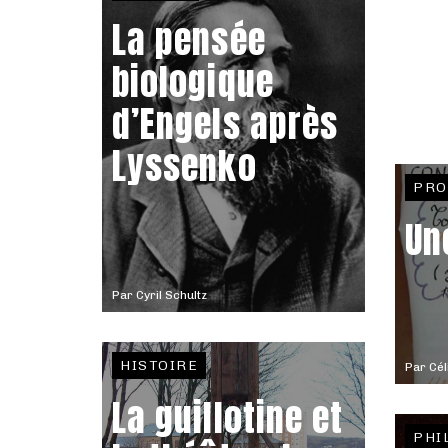
La pensée
biologique
d’Engels après
Lyssenko
PRO
Un
Par
Cyril Schultz
HISTOIRE
Par
Cél
La guillotine et
PHI