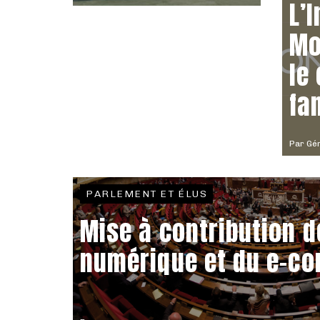
L’I
Mo
le
fa
Par
Gér
PARLEMENT ET ÉLUS
Mise à contribution 
numérique et du e-c