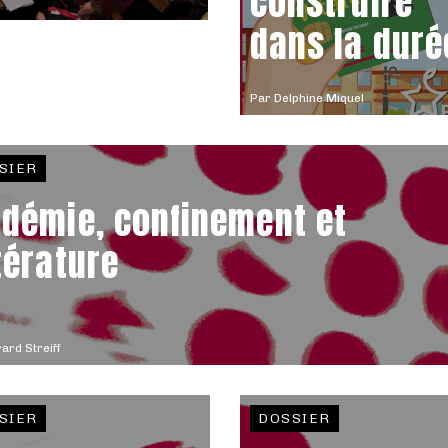
construire
dans la duré
Par
Delphine Miquel
SIER
idémie, confinement et
ttérature
ard Streiff
SIER
DOSSIER