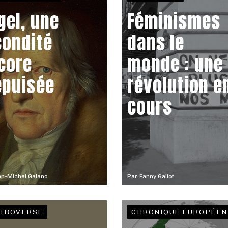
gel, une
Féminismes
condité
dans le
core
monde : une
épuisée
révolution e
cours
n-Michel Galano
Par
Fanny Gallot
TROVERSE
CHRONIQUE EUROPÉEN