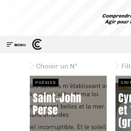
Comprendre
Agir pour 
MENU
Choisir un N°
Fil
POÉSIES
CRI
Saint-John
Cy
Perse
et
(g