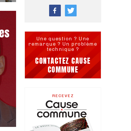
ues
Une question ? Une
remarque ? Un problème
technique ?
CONTACTEZ CAUSE
COMMUNE
RECEVEZ