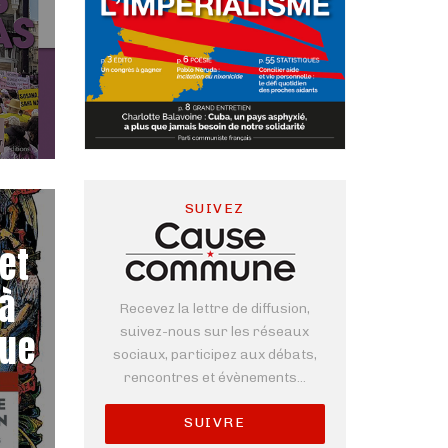
SUIVEZ
et
 à
Recevez la lettre de diffusion,
que
suivez-nous sur les réseaux
sociaux, participez aux débats,
rencontres et évènements...
SUIVRE