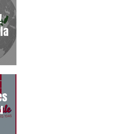
!
 la
es
u