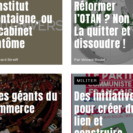
nstitut
Réformer
ntaigne, ou
l’OTAN ? Non 
 cabinet
La quitter et
ntôme
dissoudre !
ard Streiff
Par
Vincent Boulet
MILITER
des géants du
Des initiativ
ommerce
pour créer d
lien et