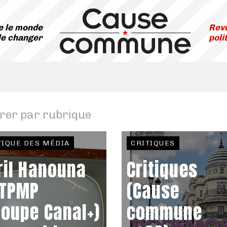
 le monde
Revu
le changer
poli
trer par rubrique
TIQUE DES MÉDIA
CRITIQUES
ril Hanouna
Critiques
 TPMP
(Cause
roupe Canal+)
commune