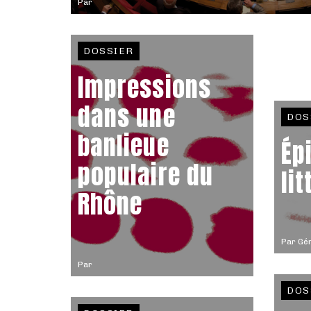
Par
DOSSIER
Impressions
dans une
DOS
banlieue
Ép
populaire du
li
Rhône
Par
Gér
Par
DOS