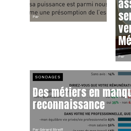
as
se
Par
ve
Mé
Par
SONDAGES
Des métiers en manq
reconnaissance
Par
Gérard Streiff