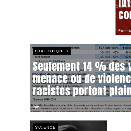
lu
co
Par
mar
STATISTIQUES
Seulement 14 % des 
menace ou de violenc
racistes portent plai
Par
SCIENCE