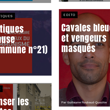
EDITO
TIQUES
Cavales ble
itiques
et vengeurs
ause
masqués
mmune n°21)
E
nser les
Par
Guillaume Roubaud-Quashie