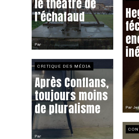
le théâtre de
He
l’échafaud
fé
en
Par
in
CRITIQUE DES MÉDIA
Après Conflans,
toujours moins
de pluralisme
Par
Jea
CON
Par