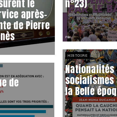
surent le
n°23)
rvice après-
nte de Pierre
nès
Par
HISTOIRE
Nationalités 
socialismes
ue de
la Belle épo
Par