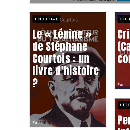
EN DÉBAT
CRI
Le « Lénine »
Cr
de Stéphane
(C
Courtois : un
co
livre d’histoire
?
Par
LIR
Pe
Par