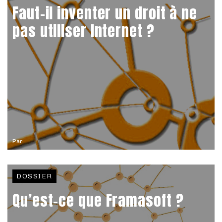
Faut-il inventer un droit à ne
pas utiliser Internet ?
Par
DOSSIER
Qu’est-ce que Framasoft ?