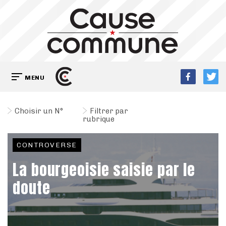
MENU
Choisir un N°
Filtrer par
rubrique
CONTROVERSE
La bourgeoisie saisie par le
doute