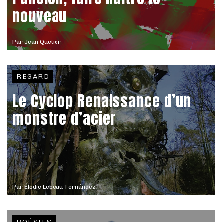
nouveau
Par
Jean Quetier
REGARD
Le Cyclop Renaissance d’un
monstre d’acier
Par
Élodie Lebeau-Fernández
POÉSIES