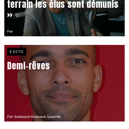
terrain les élus sont démunis
»
Par
EDITO
Demi-rêves
Par
Guillaume Roubaud-Quashie