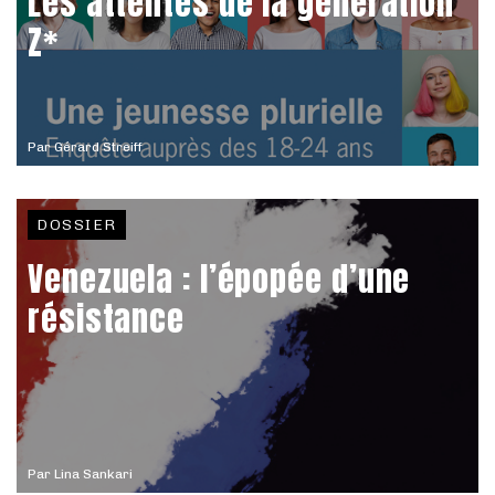
Les attentes de la génération
Z*
Par
Gérard Streiff
DOSSIER
Venezuela : l’épopée d’une
résistance
Par
Lina Sankari