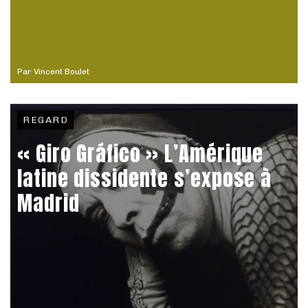
Par
Vincent Boulet
REGARD
« Giro Gráfico » L’Amérique
latine dissidente s’expose à
Madrid