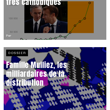
très cathodiques
Par
DOSSIER
Famille Mulliez, les
milliardaires de la
distribution