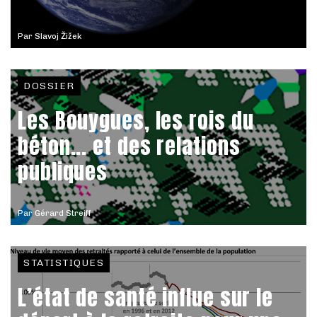
Par
Slavoj Žižek
DOSSIER
Les Bouygues, les rois du
béton... et des relations
publiques
Par
Gérard Streiff
STATISTIQUES
L’état de santé influe sur le