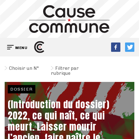
MENU
Choisir un N°
Filtrer par
rubrique
DOSSIER
(Introduction du dossier)
2022, ce qui naît, ce qui
meurt. Laisser mourir
l’ancien, faire naître le