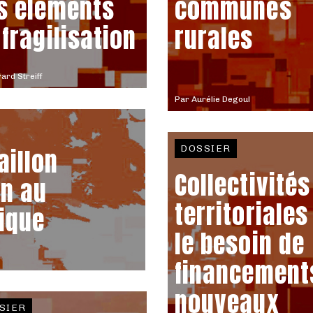
s éléments
communes
 fragilisation
rurales
ard Streiff
Par
Aurélie Degoul
DOSSIER
illon
Collectivités
on au
territoriales 
ique
le besoin de
financement
nouveaux
SIER