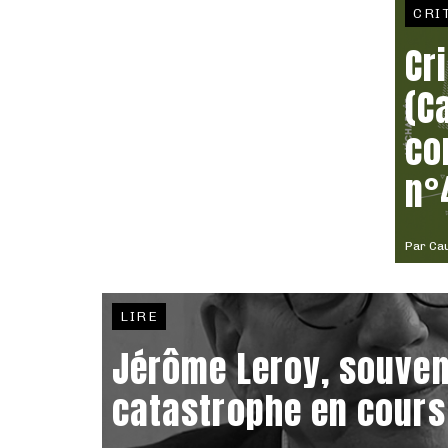
CRI
Cr
(C
co
n°
Par
Ca
LIRE
Jérôme Leroy, souven
catastrophe en cours