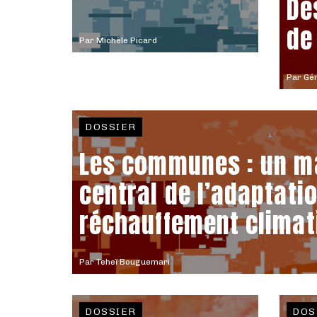
De
de
Par
Michèle Picard
Par
Gér
DOSSIER
Les communes : un ma
central de l’adaptati
réchauffement climat
Par
Teheï Bouguemari
DOSSIER
DOS