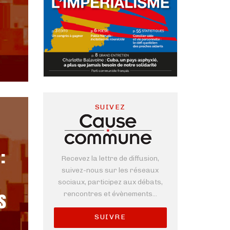
SUIVEZ
:
Recevez la lettre de diffusion,
suivez-nous sur les réseaux
sociaux, participez aux débats,
s
rencontres et évènements...
SUIVRE