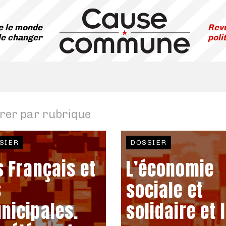
 le monde
Revu
le changer
poli
trer par rubrique
SIER
DOSSIER
s Français et
L’économie
s
sociale et
nicipales.
solidaire et 