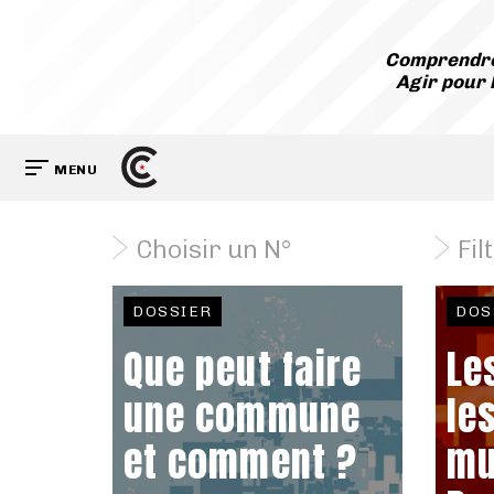
Comprendre
Agir pour 
MENU
Choisir un N°
Fil
DOSSIER
DOS
Que peut faire
Le
une commune
le
et comment ?
mu