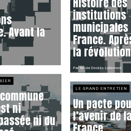
Histoire des
institutions
ons
municipales
. Avant la
France. Aprè
la révolutio
Par
Nicole Dockès-Lallement
SIER
LE GRAND ENTRETIEN
 commune
Un pacte pou
est ni
l’avenir de l
passée ni du
France