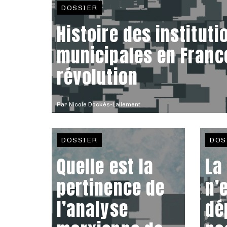
DOSSIER
Histoire des instituti
municipales en France
révolution
Par
Nicole Dockès-Lallement
DOSSIER
DOS
Quelle est la
La
pertinence de
n’
l’analyse
dé