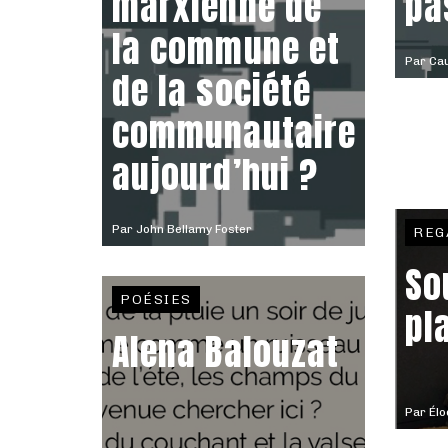
marxienne de
pa
la commune et
Par
Ca
de la société
communautaire
aujourd’hui ?
Par
John Bellamy Foster
REG
So
POÉSIES
pl
Alena Balouzat
Par
Élo