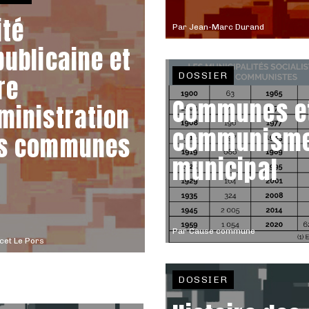
ité
Par
Jean-Marc Durand
publicaine et
DOSSIER
re
Communes e
ministration
communism
s communes
municipal
Par
Cause commune
cet Le Pors
DOSSIER