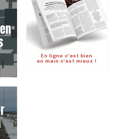
 en
s
n
En ligne c'est bien
en main c'est mieux !
r
a