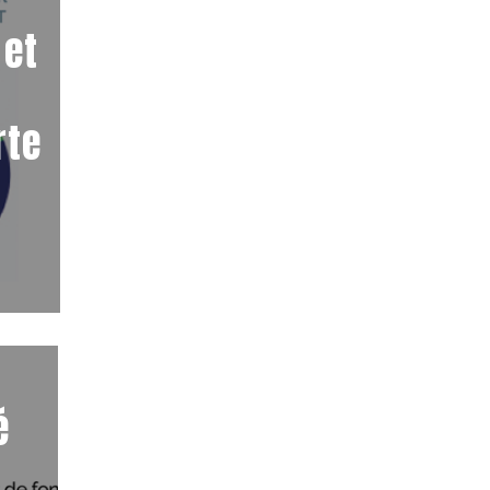
 et
rte
té