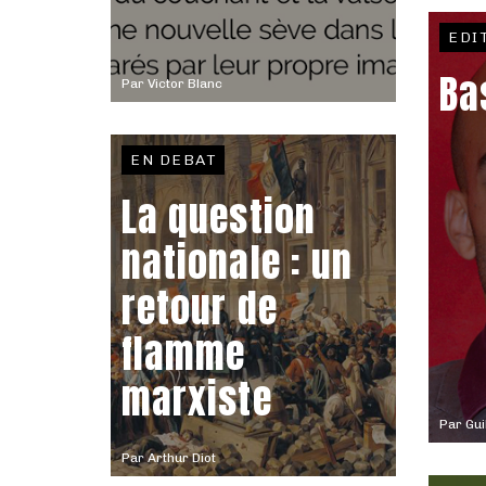
EDI
Ba
Par
Victor Blanc
EN DEBAT
La question
nationale : un
retour de
flamme
marxiste
Par
Gu
Par
Arthur Diot