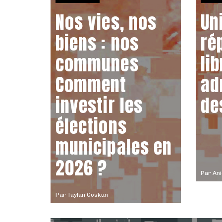
Nos vies, nos
Un
biens : nos
ré
communes
lib
Comment
ad
investir les
de
élections
municipales en
2026 ?
Par
Ani
Par
Taylan Coskun