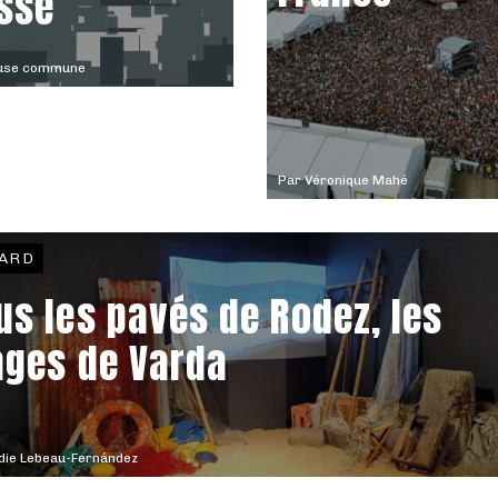
ssé
use commune
Par
Véronique Mahé
ARD
us les pavés de Rodez, les
ages de Varda
die Lebeau-Fernández