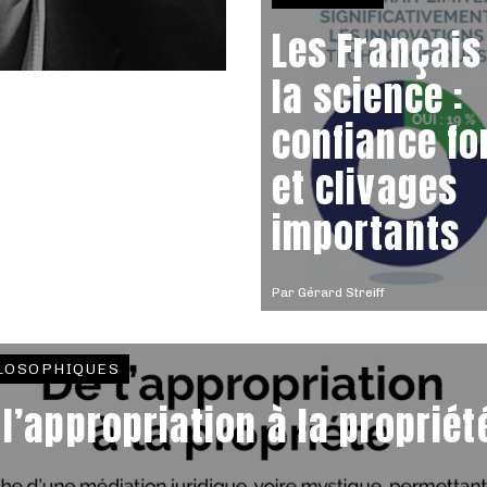
Les Français
la science :
confiance fo
et clivages
importants
Par
Gérard Streiff
LOSOPHIQUES
 l’appropriation à la proprié