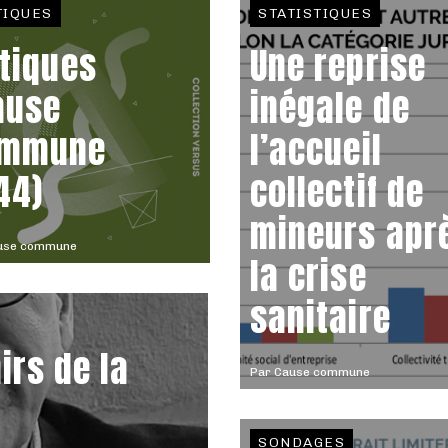
TIQUES
STATISTIQUES
itiques
Une reprise
ause
inégale de
mmune
l’accueil
44)
collectif de
mineurs apr
use commune
la crise
sanitaire
irs de la
Par
Cause commune
SONDAGES