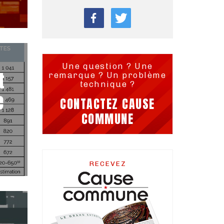
Une question ? Une
t
remarque ? Un problème
technique ?
e
CONTACTEZ CAUSE
COMMUNE
RECEVEZ