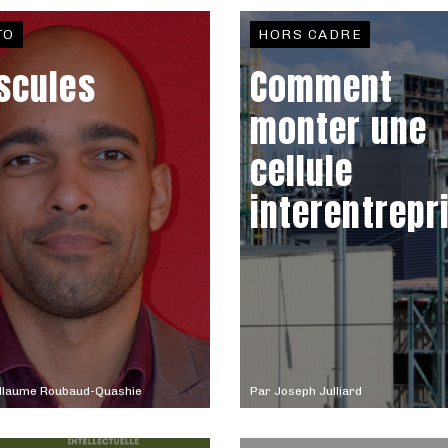
TO
HORS CADRE
scules
Comment
monter une
cellule
interentrepr
illaume Roubaud-Quashie
Par
Joseph Julliard