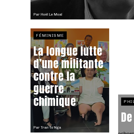
Par
Hoël Le Moal
FÉMINISME
La longue lutte
d’une militante
contre la
guerre
chimique
PHI
De
Par
Tran To Nga