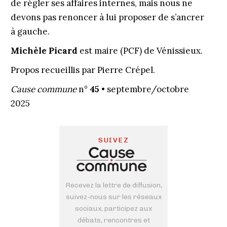
de régler ses affaires internes, mais nous ne
devons pas renoncer à lui proposer de s’ancrer
à gauche.
Michèle Picard
est maire (PCF) de Vénissieux.
Propos recueillis par Pierre Crépel.
Cause commune
n°
45
• septembre/octobre
2025
SUIVEZ
Recevez la lettre de diffusion,
suivez-nous sur les réseaux
sociaux, participez aux
débats, rencontres et