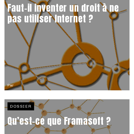
Faut-il inventer un droit à ne
pas utiliser Internet ?
Par
DOSSIER
Qu’est-ce que Framasoft ?