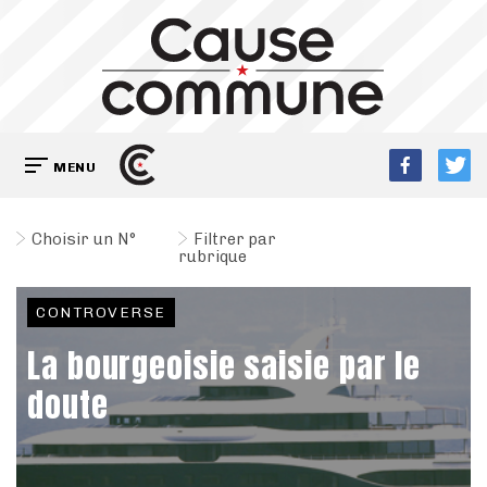
MENU
Choisir un N°
Filtrer par
rubrique
CONTROVERSE
La bourgeoisie saisie par le
doute