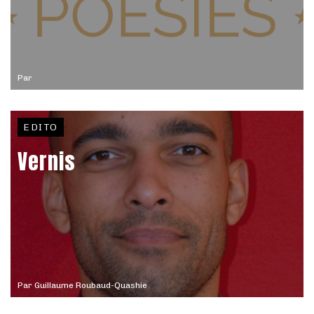
Par
EDITO
Vernis
Par
Guillaume Roubaud-Quashie