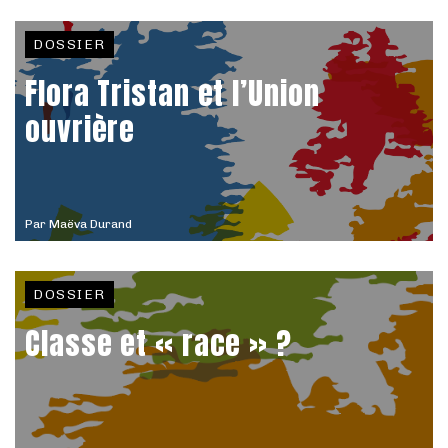
DOSSIER
Flora Tristan et l’Union
ouvrière
Par
Maëva Durand
DOSSIER
Classe et « race » ?