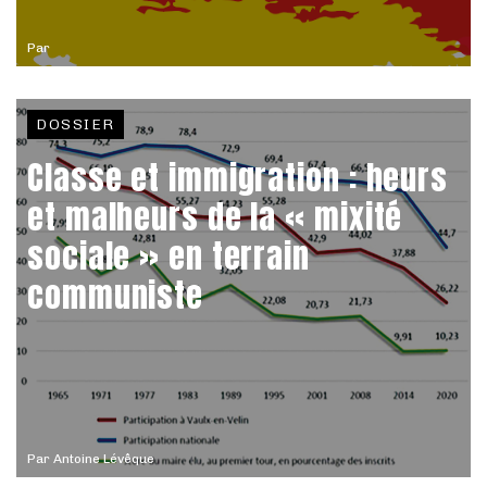
Par
DOSSIER
Classe et immigration : heurs
et malheurs de la « mixité
sociale » en terrain
communiste
Par
Antoine Lévêque